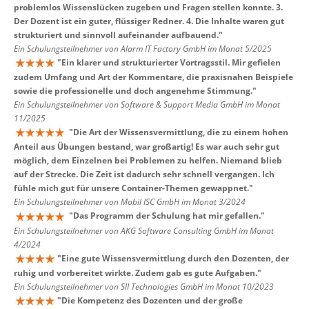
problemlos Wissenslücken zugeben und Fragen stellen konnte. 3.
Der Dozent ist ein guter, flüssiger Redner. 4. Die Inhalte waren gut
strukturiert und sinnvoll aufeinander aufbauend.
"
Ein Schulungsteilnehmer von Alarm IT Factory GmbH im Monat 5/2025
"
Ein klarer und strukturierter Vortragsstil. Mir gefielen
zudem Umfang und Art der Kommentare, die praxisnahen Beispiele
sowie die professionelle und doch angenehme Stimmung.
"
Ein Schulungsteilnehmer von Software & Support Media GmbH im Monat
11/2025
"
Die Art der Wissensvermittlung, die zu einem hohen
Anteil aus Übungen bestand, war großartig! Es war auch sehr gut
möglich, dem Einzelnen bei Problemen zu helfen. Niemand blieb
auf der Strecke. Die Zeit ist dadurch sehr schnell vergangen. Ich
fühle mich gut für unsere Container-Themen gewappnet.
"
Ein Schulungsteilnehmer von Mobil ISC GmbH im Monat 3/2024
"
Das Programm der Schulung hat mir gefallen.
"
Ein Schulungsteilnehmer von AKG Software Consulting GmbH im Monat
4/2024
"
Eine gute Wissensvermittlung durch den Dozenten, der
ruhig und vorbereitet wirkte. Zudem gab es gute Aufgaben.
"
Ein Schulungsteilnehmer von SII Technologies GmbH im Monat 10/2023
"
Die Kompetenz des Dozenten und der große