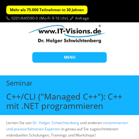
Mehr als 75.000 Teilnehmer in 30 Jahren
0201/649590-0
(Mo-Fr 9-16 Uhr)
Anfrage
MENU
Start
Seminar
Themen
C++/CLI ("Managed C++"): C++
Beratung
mit .NET programmieren
Individuelle Schulungen
Offene Seminare
Lernen Sie von
Dr. Holger Schwichtenberg
und anderen
renommierten
und praxiserfahrenen Experten
in genau auf Sie zugeschnittenen
Wissen
individuellen Schulungen, Trainings und Workshops!