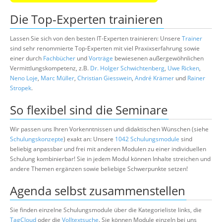
Die Top-Experten trainieren
Lassen Sie sich von den besten IT-Experten trainieren: Unsere
Trainer
sind sehr renommierte Top-Experten mit viel Praxixserfahrung sowie
einer durch
Fachbücher
und
Vorträge
bewiesenen außergewöhnlichen
Vermittlungskompetenz, z.B.
Dr. Holger Schwichtenberg
,
Uwe Ricken
,
Neno Loje
,
Marc Müller
,
Christian Giesswein
,
André Krämer
und
Rainer
Stropek
.
So flexibel sind die Seminare
Wir passen uns Ihren Vorkenntnissen und didaktischen Wünschen (siehe
Schulungskonzepte
) exakt an: Unsere
1042 Schulungsmodule
sind
beliebig anpassbar und frei mit anderen Modulen zu einer individuellen
Schulung kombinierbar! Sie in jedem Modul können Inhalte streichen und
andere Themen ergänzen sowie beliebige Schwerpunkte setzen!
Agenda selbst zusammenstellen
Sie finden einzelne Schulungsmodule über die Kategorieliste links, die
TagCloud
oder die
Volltextsuche
. Sie können Module einzeln bei uns