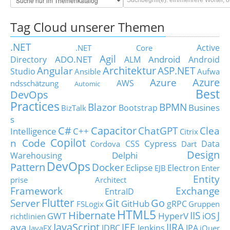
Tag Cloud unserer Themen
.NET
Active
.NET Core
Agil
ADO.NET
Android
Directory
ALM
Android
Architektur
Angular
ASP.NET
Studio
Ansible
Aufwa
Azure
Azure
AWS
ndsschätzung
Automic
Best
DevOps
Practices
Blazor
BPMN
Busines
Bootstrap
BizTalk
s
C#
Capacitor
ChatGPT
Clea
Intelligence
C++
Citrix
Copilot
n Code
Cypress
CSS
Data
Cordova
Dart
Design
Delphi
Warehousing
DevOps
Pattern
Docker
Eclipse
Electron
EJB
Enter
Entity
prise Architect
Framework
Exchange
EntraID
Flutter
Git
Go
Server
GitHub
gRPC
FSLogix
Gruppen
HTML5
Hibernate
IIS
J
GWT
HyperV
iOS
richtlinien
JavaScript
ava
JEE
JIRA
JDBC
Jenkins
JPA
JavaFX
jQuer