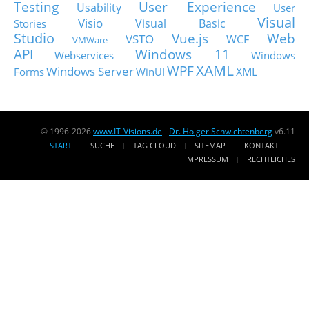
Testing
User Experience
Usability
User
Visual
Visio
Visual Basic
Stories
Studio
Vue.js
Web
VSTO
WCF
VMWare
API
Windows 11
Webservices
Windows
XAML
WPF
Windows Server
XML
Forms
WinUI
© 1996-2026
www.IT-Visions.de
-
Dr. Holger Schwichtenberg
v6.11
START
SUCHE
TAG CLOUD
SITEMAP
KONTAKT
IMPRESSUM
RECHTLICHES