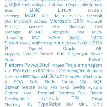
JSP
KI
JSF
Kanban
Kotlin
Kubern
y
Keycloak
Kryptografie
Linux
LINQ
etes
Machine
MAUI
Microservices
Learning
MFC
Microsoft
Microsoft CRM
Microsoft Access
365
Microsoft
Microsoft Test
Exchange
Microsoft Office
ML.NET
Manager
MongoDB
Multi-
MSI
Nano
MySQL
Threading
MVVM
MVC
Server
node.js
OOA
nHibernate
OIDC
NextJS
OAuth
D
Oracle
OpenAI
OR-
Pattern
Playwright
OWASP
PHP
Power
Mapping
Power
Apps
PowerShell
Platform
Projektmanagem
Project
ent
Python
React
PWA
RDP
Requirement
Refactoring
Scrum
SAP
Sicherhe
s
Rust
SharePoint
REST
ReSharper
SOA
SQL
Soft Skills
it
SQL
Spring
Server
Svelte
System
SSAS
SSRS
SQLCLR
SSIS
Center
Terminal Services
Test Driven
TEAMS
TFS
TestCafe
Development
Threat
TypeScript
Unit
TPL
UML
UC4
Modeling