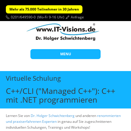
Mehr als 75.000 Teilnehmer in 30 Jahren
0201/649590-0
(Mo-Fr 9-16 Uhr)
Anfrage
MENU
Start
Virtuelle Schulung
Themen
C++/CLI ("Managed C++"): C++
Beratung
mit .NET programmieren
Individuelle Schulungen
Offene Seminare
Lernen Sie von
Dr. Holger Schwichtenberg
und anderen
renommierten
und praxiserfahrenen Experten
in genau auf Sie zugeschnittenen
Wissen
individuellen Schulungen, Trainings und Workshops!