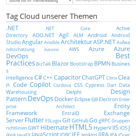
Tag Cloud unserer Themen
.NET
Active
.NET Core
Agil
ADO.NET
Android
Directory
ALM
Android
Architektur
Angular
ASP.NET
Studio
Ansible
Aufwa
Azure
Azure
AWS
ndsschätzung
Automic
Best
DevOps
Practices
Blazor
BPMN
Busines
Bootstrap
BizTalk
s
C#
Capacitor
ChatGPT
Clea
Intelligence
C++
Citrix
Copilot
n Code
Cypress
CSS
Data
Cordova
Dart
Design
Delphi
Warehousing
DevOps
Pattern
Docker
Eclipse
Electron
EJB
Enter
Entity
prise Architect
Framework
Exchange
EntraID
Flutter
Git
Go
Server
GitHub
gRPC
FSLogix
Gruppen
HTML5
Hibernate
IIS
J
GWT
HyperV
iOS
richtlinien
JavaScript
ava
JEE
JIRA
JDBC
Jenkins
JPA
JavaFX
jQuer