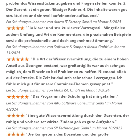
problemlos Wissenslücken zugeben und Fragen stellen konnte. 3.
Der Dozent ist ein guter, flüssiger Redner. 4. Die Inhalte waren gut
strukturiert und sinnvoll aufeinander aufbauend.
"
Ein Schulungsteilnehmer von Alarm IT Factory GmbH im Monat 5/2025
"
Ein klarer und strukturierter Vortragsstil. Mir gefielen
zudem Umfang und Art der Kommentare, die praxisnahen Beispiele
sowie die professionelle und doch angenehme Stimmung.
"
Ein Schulungsteilnehmer von Software & Support Media GmbH im Monat
11/2025
"
Die Art der Wissensvermittlung, die zu einem hohen
Anteil aus Übungen bestand, war großartig! Es war auch sehr gut
möglich, dem Einzelnen bei Problemen zu helfen. Niemand blieb
auf der Strecke. Die Zeit ist dadurch sehr schnell vergangen. Ich
fühle mich gut für unsere Container-Themen gewappnet.
"
Ein Schulungsteilnehmer von Mobil ISC GmbH im Monat 3/2024
"
Das Programm der Schulung hat mir gefallen.
"
Ein Schulungsteilnehmer von AKG Software Consulting GmbH im Monat
4/2024
"
Eine gute Wissensvermittlung durch den Dozenten, der
ruhig und vorbereitet wirkte. Zudem gab es gute Aufgaben.
"
Ein Schulungsteilnehmer von SII Technologies GmbH im Monat 10/2023
"
Die Kompetenz des Dozenten und der große