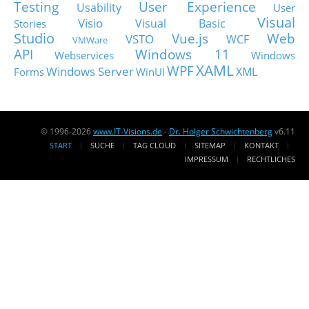
Testing
User Experience
Usability
User
Visual
Visio
Visual Basic
Stories
Studio
Vue.js
Web
VSTO
WCF
VMWare
API
Windows 11
Webservices
Windows
XAML
WPF
Windows Server
XML
Forms
WinUI
© 1996-2026
www.IT-Visions.de
-
Dr. Holger Schwichtenberg
v6.11
START
SUCHE
TAG CLOUD
SITEMAP
KONTAKT
IMPRESSUM
RECHTLICHES