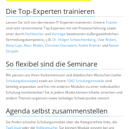
Die Top-Experten trainieren
Lassen Sie sich von den besten IT-Experten trainieren: Unsere
Trainer
sind sehr renommierte Top-Experten mit viel Praxixserfahrung sowie
einer durch
Fachbücher
und
Vorträge
bewiesenen außergewöhnlichen
Vermittlungskompetenz, z.B.
Dr. Holger Schwichtenberg
,
Uwe Ricken
,
Neno Loje
,
Marc Müller
,
Christian Giesswein
,
André Krämer
und
Rainer
Stropek
.
So flexibel sind die Seminare
Wir passen uns Ihren Vorkenntnissen und didaktischen Wünschen (siehe
Schulungskonzepte
) exakt an: Unsere
1042 Schulungsmodule
sind
beliebig anpassbar und frei mit anderen Modulen zu einer individuellen
Schulung kombinierbar! Sie in jedem Modul können Inhalte streichen und
andere Themen ergänzen sowie beliebige Schwerpunkte setzen!
Agenda selbst zusammenstellen
Sie finden einzelne Schulungsmodule über die Kategorieliste links, die
TagCloud
oder die
Volltextsuche
. Sie können Module einzeln bei uns