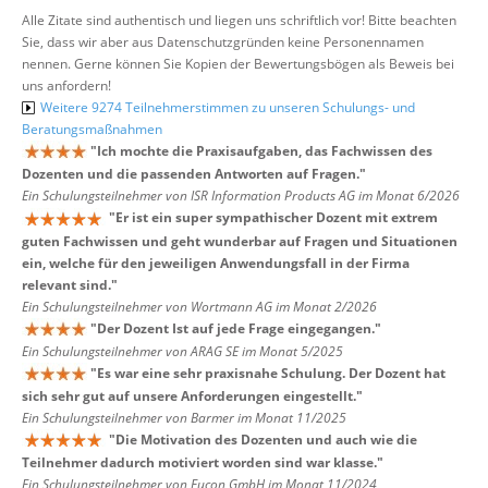
Alle Zitate sind authentisch und liegen uns schriftlich vor! Bitte beachten
Sie, dass wir aber aus Datenschutzgründen keine Personennamen
nennen. Gerne können Sie Kopien der Bewertungsbögen als Beweis bei
uns anfordern!
Weitere 9274 Teilnehmerstimmen zu unseren Schulungs- und
Beratungsmaßnahmen
"
Ich mochte die Praxisaufgaben, das Fachwissen des
Dozenten und die passenden Antworten auf Fragen.
"
Ein Schulungsteilnehmer von ISR Information Products AG im Monat 6/2026
"
Er ist ein super sympathischer Dozent mit extrem
guten Fachwissen und geht wunderbar auf Fragen und Situationen
ein, welche für den jeweiligen Anwendungsfall in der Firma
relevant sind.
"
Ein Schulungsteilnehmer von Wortmann AG im Monat 2/2026
"
Der Dozent Ist auf jede Frage eingegangen.
"
Ein Schulungsteilnehmer von ARAG SE im Monat 5/2025
"
Es war eine sehr praxisnahe Schulung. Der Dozent hat
sich sehr gut auf unsere Anforderungen eingestellt.
"
Ein Schulungsteilnehmer von Barmer im Monat 11/2025
"
Die Motivation des Dozenten und auch wie die
Teilnehmer dadurch motiviert worden sind war klasse.
"
Ein Schulungsteilnehmer von Eucon GmbH im Monat 11/2024