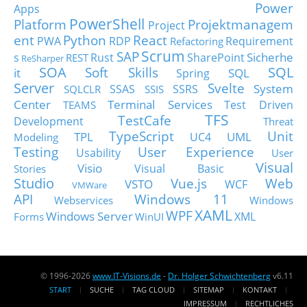
Power
Apps
PowerShell
Platform
Projektmanagem
Project
ent
Python
React
PWA
RDP
Requirement
Refactoring
Scrum
SAP
Sicherhe
s
Rust
SharePoint
REST
ReSharper
SOA
SQL
Soft Skills
it
SQL
Spring
Server
Svelte
System
SSAS
SSRS
SQLCLR
SSIS
Center
Terminal Services
Test Driven
TEAMS
TFS
TestCafe
Development
Threat
TypeScript
Unit
TPL
UML
UC4
Modeling
Testing
User Experience
Usability
User
Visual
Visio
Visual Basic
Stories
Studio
Vue.js
Web
VSTO
WCF
VMWare
API
Windows 11
Webservices
Windows
XAML
WPF
Windows Server
XML
Forms
WinUI
© 1996-2026
www.IT-Visions.de
-
Dr. Holger Schwichtenberg
v6.11
START
SUCHE
TAG CLOUD
SITEMAP
KONTAKT
IMPRESSUM
RECHTLICHES