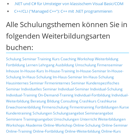
.NET und C# für Umsteiger von klassischem Visual Basic/COM
C++/CLI ("Managed C++"): C++ mit .NET programmieren
Alle Schulungsthemen können Sie in
folgenden Weiterbildungsarten
buchen:
Schulung
Seminar
Training
Kurs
Coaching
Workshop
Weiterbildung
Fortbildung
Lernen
Lehrgang
Ausbildung
Umschulung
Firmenseminar
Inhouse
In-House-Kurs
In-House-Training
In-House-Seminar
In-House-
Schulung
In-Haus-Schulung
Im-Haus-Seminar
Im-Haus-Schulung
Hausinternes Seminar
Firmeninternes Seminar
Kundenspezifisches
Seminar
Individuelles Seminar
Individual-Seminar
Individual-Schulung
Individual-Training
On-Demand-Training
Individual-Fortbildung
Individual-
Weiterbildung
Beratung
Bildung
Consulting
Crashkurs
Crashkurse
Erwachsenenbildung
Firmenschulung
Firmentraining
Fortbildungen
Kurse
Kundentraining
Schulungen
Schulungsangebot
Seminarangebot
Seminare
Trainingsangebot
Umschulungen
Unterricht
Weiterbildungen
Workshops
Akademie
Online-Workshop
Online-Schulung
Online-Seminar
Online-Training
Online-Fortbildung
Online-Weiterbildung
Online-Kurs