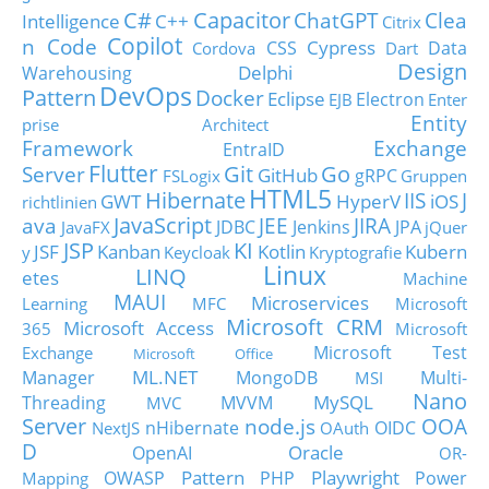
C#
Capacitor
ChatGPT
Clea
Intelligence
C++
Citrix
Copilot
n Code
Cypress
CSS
Data
Cordova
Dart
Design
Delphi
Warehousing
DevOps
Pattern
Docker
Eclipse
Electron
EJB
Enter
Entity
prise Architect
Framework
Exchange
EntraID
Flutter
Git
Go
Server
GitHub
gRPC
FSLogix
Gruppen
HTML5
Hibernate
IIS
J
GWT
HyperV
iOS
richtlinien
JavaScript
ava
JEE
JIRA
JDBC
Jenkins
JPA
JavaFX
jQuer
JSP
KI
JSF
Kanban
Kotlin
Kubern
y
Keycloak
Kryptografie
Linux
LINQ
etes
Machine
MAUI
Microservices
Learning
MFC
Microsoft
Microsoft CRM
Microsoft Access
365
Microsoft
Microsoft Test
Exchange
Microsoft Office
ML.NET
Manager
MongoDB
Multi-
MSI
Nano
MySQL
Threading
MVVM
MVC
Server
node.js
OOA
nHibernate
OIDC
NextJS
OAuth
D
Oracle
OpenAI
OR-
Pattern
Playwright
OWASP
PHP
Power
Mapping