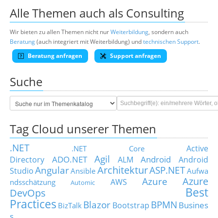
Alle Themen auch als Consulting
Wir bieten zu allen Themen nicht nur
Weiterbildung
, sondern auch
Beratung
(auch integriert mit Weiterbildung) und
technischen Support
.
Beratung anfragen
Support anfragen
Suche
Tag Cloud unserer Themen
.NET
Active
.NET Core
Agil
ADO.NET
Android
Directory
ALM
Android
Architektur
Angular
ASP.NET
Studio
Ansible
Aufwa
Azure
Azure
AWS
ndsschätzung
Automic
Best
DevOps
Practices
Blazor
BPMN
Busines
Bootstrap
BizTalk
s