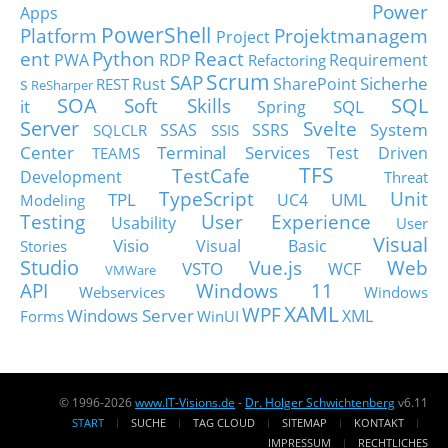
Power
Apps
PowerShell
Platform
Projektmanagem
Project
ent
Python
React
PWA
RDP
Requirement
Refactoring
Scrum
SAP
Sicherhe
s
Rust
SharePoint
REST
ReSharper
SOA
SQL
Soft Skills
it
SQL
Spring
Server
Svelte
System
SSAS
SSRS
SQLCLR
SSIS
Center
Terminal Services
Test Driven
TEAMS
TFS
TestCafe
Development
Threat
TypeScript
Unit
TPL
UML
UC4
Modeling
Testing
User Experience
Usability
User
Visual
Visio
Visual Basic
Stories
Studio
Vue.js
Web
VSTO
WCF
VMWare
API
Windows 11
Webservices
Windows
XAML
WPF
Windows Server
XML
Forms
WinUI
© 1996-2026
www.IT-Visions.de
-
Dr. Holger Schwichtenberg
v6.11
START
SUCHE
TAG CLOUD
SITEMAP
KONTAKT
IMPRESSUM
RECHTLICHES