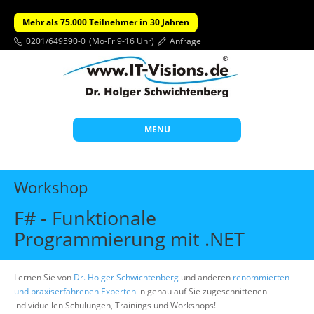
Mehr als 75.000 Teilnehmer in 30 Jahren
0201/649590-0
(Mo-Fr 9-16 Uhr)
Anfrage
MENU
Start
Workshop
Themen
F# - Funktionale
Beratung
Programmierung mit .NET
Individuelle Schulungen
Offene Seminare
Lernen Sie von
Dr. Holger Schwichtenberg
und anderen
renommierten
und praxiserfahrenen Experten
in genau auf Sie zugeschnittenen
Wissen
individuellen Schulungen, Trainings und Workshops!