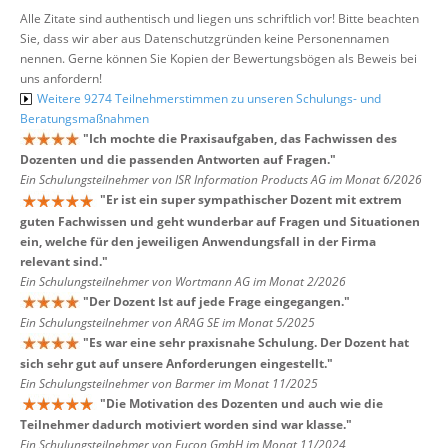
Alle Zitate sind authentisch und liegen uns schriftlich vor! Bitte beachten
Sie, dass wir aber aus Datenschutzgründen keine Personennamen
nennen. Gerne können Sie Kopien der Bewertungsbögen als Beweis bei
uns anfordern!
Weitere 9274 Teilnehmerstimmen zu unseren Schulungs- und
Beratungsmaßnahmen
"
Ich mochte die Praxisaufgaben, das Fachwissen des
Dozenten und die passenden Antworten auf Fragen.
"
Ein Schulungsteilnehmer von ISR Information Products AG im Monat 6/2026
"
Er ist ein super sympathischer Dozent mit extrem
guten Fachwissen und geht wunderbar auf Fragen und Situationen
ein, welche für den jeweiligen Anwendungsfall in der Firma
relevant sind.
"
Ein Schulungsteilnehmer von Wortmann AG im Monat 2/2026
"
Der Dozent Ist auf jede Frage eingegangen.
"
Ein Schulungsteilnehmer von ARAG SE im Monat 5/2025
"
Es war eine sehr praxisnahe Schulung. Der Dozent hat
sich sehr gut auf unsere Anforderungen eingestellt.
"
Ein Schulungsteilnehmer von Barmer im Monat 11/2025
"
Die Motivation des Dozenten und auch wie die
Teilnehmer dadurch motiviert worden sind war klasse.
"
Ein Schulungsteilnehmer von Eucon GmbH im Monat 11/2024