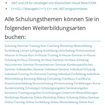
.NET und C# für Umsteiger von klassischem Visual Basic/COM
C++/CLI ("Managed C++"): C++ mit .NET programmieren
Alle Schulungsthemen können Sie in
folgenden Weiterbildungsarten
buchen:
Schulung
Seminar
Training
Kurs
Coaching
Workshop
Weiterbildung
Fortbildung
Lernen
Lehrgang
Ausbildung
Umschulung
Firmenseminar
Inhouse
In-House-Kurs
In-House-Training
In-House-Seminar
In-House-
Schulung
In-Haus-Schulung
Im-Haus-Seminar
Im-Haus-Schulung
Hausinternes Seminar
Firmeninternes Seminar
Kundenspezifisches
Seminar
Individuelles Seminar
Individual-Seminar
Individual-Schulung
Individual-Training
On-Demand-Training
Individual-Fortbildung
Individual-
Weiterbildung
Beratung
Bildung
Consulting
Crashkurs
Crashkurse
Erwachsenenbildung
Firmenschulung
Firmentraining
Fortbildungen
Kurse
Kundentraining
Schulungen
Schulungsangebot
Seminarangebot
Seminare
Trainingsangebot
Umschulungen
Unterricht
Weiterbildungen
Workshops
Akademie
Online-Workshop
Online-Schulung
Online-Seminar
Online-Training
Online-Fortbildung
Online-Weiterbildung
Online-Kurs