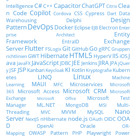
C#
Capacitor
ChatGPT
Clea
Intelligence
C++
Citrix
Copilot
n Code
Cypress
CSS
Data
Cordova
Dart
Design
Delphi
Warehousing
DevOps
Pattern
Docker
Eclipse
Electron
EJB
Enter
Entity
prise Architect
Framework
Exchange
EntraID
Flutter
Git
Go
Server
GitHub
gRPC
FSLogix
Gruppen
HTML5
Hibernate
IIS
J
GWT
HyperV
iOS
richtlinien
JavaScript
ava
JEE
JIRA
JDBC
Jenkins
JPA
JavaFX
jQuer
JSP
KI
JSF
Kanban
Kotlin
Kubern
y
Keycloak
Kryptografie
Linux
LINQ
etes
Machine
MAUI
Microservices
Learning
MFC
Microsoft
Microsoft CRM
Microsoft Access
365
Microsoft
Microsoft Test
Exchange
Microsoft Office
ML.NET
Manager
MongoDB
Multi-
MSI
Nano
MySQL
Threading
MVVM
MVC
Server
node.js
OOA
nHibernate
OIDC
NextJS
OAuth
D
Oracle
OpenAI
OR-
Pattern
Playwright
OWASP
PHP
Power
Mapping