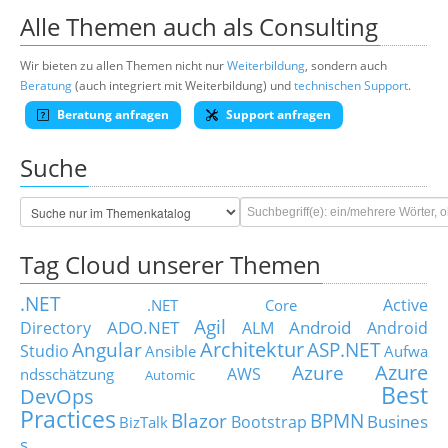
Alle Themen auch als Consulting
Wir bieten zu allen Themen nicht nur
Weiterbildung
, sondern auch
Beratung
(auch integriert mit Weiterbildung) und
technischen Support
.
Beratung anfragen
Support anfragen
Suche
Tag Cloud unserer Themen
.NET
Active
.NET Core
Agil
ADO.NET
Android
Directory
ALM
Android
Architektur
Angular
ASP.NET
Studio
Ansible
Aufwa
Azure
Azure
AWS
ndsschätzung
Automic
Best
DevOps
Practices
Blazor
BPMN
Busines
Bootstrap
BizTalk
s