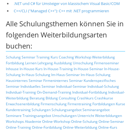
.NET und C# für Umsteiger von klassischem Visual Basic/COM
C++/CLI ("Managed C++"): C++ mit .NET programmieren
Alle Schulungsthemen können Sie in
folgenden Weiterbildungsarten
buchen:
Schulung
Seminar
Training
Kurs
Coaching
Workshop
Weiterbildung
Fortbildung
Lernen
Lehrgang
Ausbildung
Umschulung
Firmenseminar
Inhouse
In-House-Kurs
In-House-Training
In-House-Seminar
In-House-
Schulung
In-Haus-Schulung
Im-Haus-Seminar
Im-Haus-Schulung
Hausinternes Seminar
Firmeninternes Seminar
Kundenspezifisches
Seminar
Individuelles Seminar
Individual-Seminar
Individual-Schulung
Individual-Training
On-Demand-Training
Individual-Fortbildung
Individual-
Weiterbildung
Beratung
Bildung
Consulting
Crashkurs
Crashkurse
Erwachsenenbildung
Firmenschulung
Firmentraining
Fortbildungen
Kurse
Kundentraining
Schulungen
Schulungsangebot
Seminarangebot
Seminare
Trainingsangebot
Umschulungen
Unterricht
Weiterbildungen
Workshops
Akademie
Online-Workshop
Online-Schulung
Online-Seminar
Online-Training
Online-Fortbildung
Online-Weiterbildung
Online-Kurs