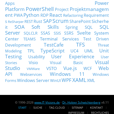
Power
Apps
PowerShell
Platform
Projektmanagem
Project
ent
Python
React
PWA
RDP
Requirement
Refactoring
Scrum
SAP
Sicherhe
s
Rust
SharePoint
REST
ReSharper
SOA
SQL
Soft Skills
it
SQL
Spring
Server
Svelte
System
SSAS
SSRS
SQLCLR
SSIS
Center
Terminal Services
Test Driven
TEAMS
TFS
TestCafe
Development
Threat
TypeScript
Unit
TPL
UML
UC4
Modeling
Testing
User Experience
Usability
User
Visual
Visio
Visual Basic
Stories
Studio
Vue.js
Web
VSTO
WCF
VMWare
API
Windows 11
Webservices
Windows
XAML
WPF
Windows Server
XML
Forms
WinUI
© 1996-2026
www.IT-Visions.de
-
Dr. Holger Schwichtenberg
v6.11
START
SUCHE
TAG CLOUD
SITEMAP
KONTAKT
IMPRESSUM
RECHTLICHES