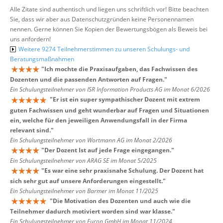
Alle Zitate sind authentisch und liegen uns schriftlich vor! Bitte beachten
Sie, dass wir aber aus Datenschutzgründen keine Personennamen
nennen. Gerne können Sie Kopien der Bewertungsbögen als Beweis bei
uns anfordern!
Weitere 9274 Teilnehmerstimmen zu unseren Schulungs- und
Beratungsmaßnahmen
"
Ich mochte die Praxisaufgaben, das Fachwissen des
Dozenten und die passenden Antworten auf Fragen.
"
Ein Schulungsteilnehmer von ISR Information Products AG im Monat 6/2026
"
Er ist ein super sympathischer Dozent mit extrem
guten Fachwissen und geht wunderbar auf Fragen und Situationen
ein, welche für den jeweiligen Anwendungsfall in der Firma
relevant sind.
"
Ein Schulungsteilnehmer von Wortmann AG im Monat 2/2026
"
Der Dozent Ist auf jede Frage eingegangen.
"
Ein Schulungsteilnehmer von ARAG SE im Monat 5/2025
"
Es war eine sehr praxisnahe Schulung. Der Dozent hat
sich sehr gut auf unsere Anforderungen eingestellt.
"
Ein Schulungsteilnehmer von Barmer im Monat 11/2025
"
Die Motivation des Dozenten und auch wie die
Teilnehmer dadurch motiviert worden sind war klasse.
"
Ein Schulungsteilnehmer von Eucon GmbH im Monat 11/2024