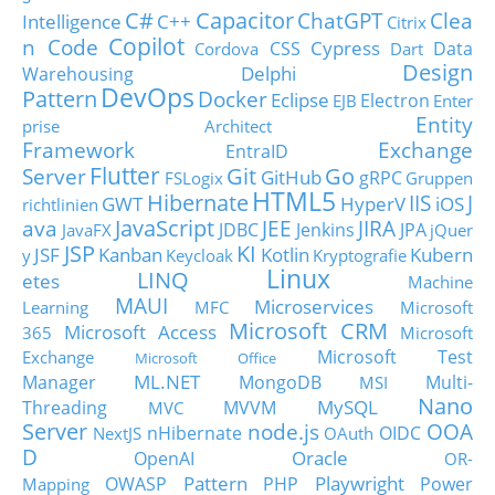
C#
Capacitor
ChatGPT
Clea
Intelligence
C++
Citrix
Copilot
n Code
Cypress
CSS
Data
Cordova
Dart
Design
Delphi
Warehousing
DevOps
Pattern
Docker
Eclipse
Electron
EJB
Enter
Entity
prise Architect
Framework
Exchange
EntraID
Flutter
Git
Go
Server
GitHub
gRPC
FSLogix
Gruppen
HTML5
Hibernate
IIS
J
GWT
HyperV
iOS
richtlinien
JavaScript
ava
JEE
JIRA
JDBC
Jenkins
JPA
JavaFX
jQuer
JSP
KI
JSF
Kanban
Kotlin
Kubern
y
Keycloak
Kryptografie
Linux
LINQ
etes
Machine
MAUI
Microservices
Learning
MFC
Microsoft
Microsoft CRM
Microsoft Access
365
Microsoft
Microsoft Test
Exchange
Microsoft Office
ML.NET
Manager
MongoDB
Multi-
MSI
Nano
MySQL
Threading
MVVM
MVC
Server
node.js
OOA
nHibernate
OIDC
NextJS
OAuth
D
Oracle
OpenAI
OR-
Pattern
Playwright
OWASP
PHP
Power
Mapping