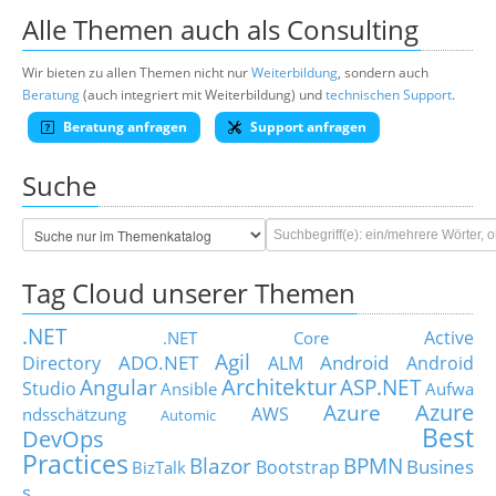
Alle Themen auch als Consulting
Wir bieten zu allen Themen nicht nur
Weiterbildung
, sondern auch
Beratung
(auch integriert mit Weiterbildung) und
technischen Support
.
Beratung anfragen
Support anfragen
Suche
Tag Cloud unserer Themen
.NET
Active
.NET Core
Agil
ADO.NET
Android
Directory
ALM
Android
Architektur
Angular
ASP.NET
Studio
Ansible
Aufwa
Azure
Azure
AWS
ndsschätzung
Automic
Best
DevOps
Practices
Blazor
BPMN
Busines
Bootstrap
BizTalk
s