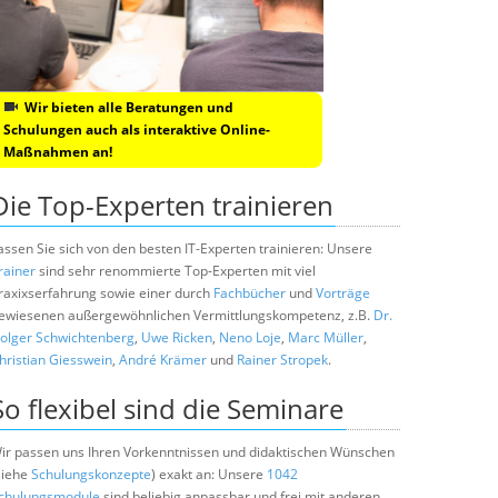
Wir bieten alle Beratungen und
Schulungen auch als interaktive Online-
Maßnahmen an!
Die Top-Experten trainieren
assen Sie sich von den besten IT-Experten trainieren: Unsere
rainer
sind sehr renommierte Top-Experten mit viel
raxixserfahrung sowie einer durch
Fachbücher
und
Vorträge
ewiesenen außergewöhnlichen Vermittlungskompetenz, z.B.
Dr.
olger Schwichtenberg
,
Uwe Ricken
,
Neno Loje
,
Marc Müller
,
hristian Giesswein
,
André Krämer
und
Rainer Stropek
.
So flexibel sind die Seminare
ir passen uns Ihren Vorkenntnissen und didaktischen Wünschen
siehe
Schulungskonzepte
) exakt an: Unsere
1042
chulungsmodule
sind beliebig anpassbar und frei mit anderen