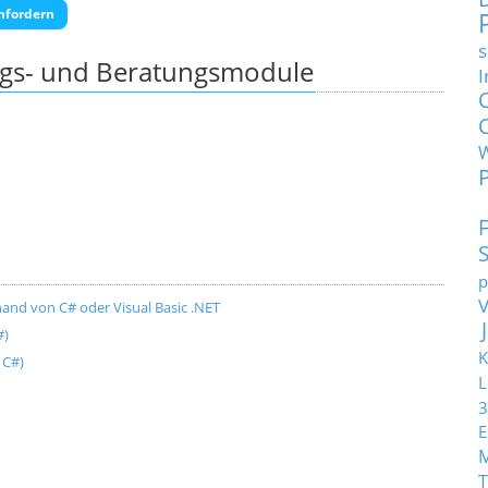
nfordern
s
ngs- und Beratungsmodule
I
p
and von C# oder Visual Basic .NET
#)
K
 C#)
L
3
E
T