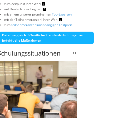
zum Zeitpunkt Ihrer Wahl
auf Deutsch oder Englisch
mit einem unserer prominenten
Top-Experten
mit der Teilnehmeranzahl Ihrer Wahl
zum
teilnehmeranzahlunabhängigen Festpreis!
Detailvergleich: öffentliche Standardschulungen vs.
indviduelle Maßnahmen
Schulungssituationen