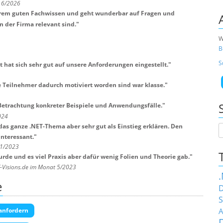
t 6/2026
xtrem guten Fachwissen und geht wunderbar auf Fragen und
n der Firma relevant sind.
"
W
B
S
 hat sich sehr gut auf unsere Anforderungen eingestellt.
"
 Teilnehmer dadurch motiviert worden sind war klasse.
"
 Betrachtung konkreter Beispiele und Anwendungsfälle.
"
024
das ganze .NET-Thema aber sehr gut als Einstieg erklären. Den
interessant.
"
11/2023
 wurde und es viel Praxis aber dafür wenig Folien und Theorie gab.
"
T-Visions.de im Monat 5/2023
e
D
S
A
anfordern