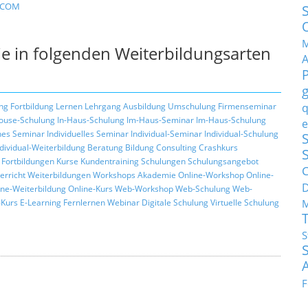
c/COM
M
e in folgenden Weiterbildungsarten
q
ng
Fortbildung
Lernen
Lehrgang
Ausbildung
Umschulung
Firmenseminar
ouse-Schulung
In-Haus-Schulung
Im-Haus-Seminar
Im-Haus-Schulung
e
hes Seminar
Individuelles Seminar
Individual-Seminar
Individual-Schulung
S
ndividual-Weiterbildung
Beratung
Bildung
Consulting
Crashkurs
Fortbildungen
Kurse
Kundentraining
Schulungen
Schulungsangebot
C
erricht
Weiterbildungen
Workshops
Akademie
Online-Workshop
Online-
ine-Weiterbildung
Online-Kurs
Web-Workshop
Web-Schulung
Web-
M
Kurs
E-Learning
Fernlernen
Webinar
Digitale Schulung
Virtuelle Schulung
S
F