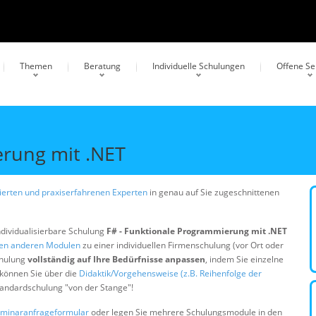
Themen
Beratung
Individuelle Schulungen
Offene S
erung mit .NET
erten und praxiserfahrenen Experten
in genau auf Sie zugeschnittenen
ndividualisierbare Schulung
F# - Funktionale Programmierung mit .NET
gen anderen Modulen
zu einer individuellen Firmenschulung (vor Ort oder
chulung
vollständig auf Ihre Bedürfnisse anpassen
, indem Sie einzelne
 können Sie über die
Didaktik/Vorgehensweise (z.B. Reihenfolge der
Standardschulung "von der Stange"!
minaranfrageformular
oder legen Sie mehrere Schulungsmodule in den