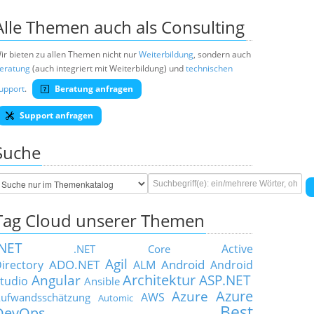
Alle Themen auch als Consulting
ir bieten zu allen Themen nicht nur
Weiterbildung
, sondern auch
eratung
(auch integriert mit Weiterbildung) und
technischen
upport
.
Beratung anfragen
Support anfragen
Suche
Tag Cloud unserer Themen
.NET
Active
.NET Core
Agil
ADO.NET
Android
irectory
ALM
Android
Architektur
Angular
ASP.NET
tudio
Ansible
Azure
Azure
AWS
ufwandsschätzung
Automic
Best
DevOps