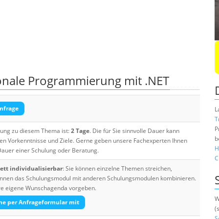
ionale Programmierung mit .NET
nfrage
L
T
P
ulung zu diesem Thema ist:
2 Tage
. Die für Sie sinnvolle Dauer kann
b
ten Vorkenntnisse und Ziele. Gerne geben unsere Fachexperten Ihnen
H
 Dauer einer Schulung oder Beratung.
C
tt individualisierbar
: Sie können einzelne Themen streichen,
 können das Schulungsmodul mit anderen Schulungsmodulen kombinieren.
Ihre eigene Wunschagenda vorgeben.
W
he per Anfrageformular mit
(
S