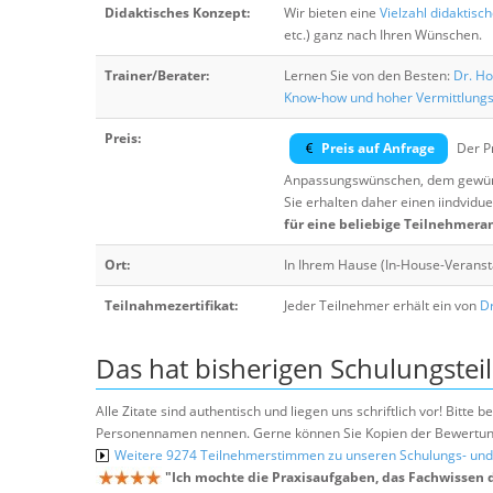
Didaktisches Konzept:
Wir bieten eine
Vielzahl didaktisc
etc.) ganz nach Ihren Wünschen.
Trainer/Berater:
Lernen Sie von den Besten:
Dr. Ho
Know-how und hoher Vermittlung
Preis:
Preis auf Anfrage
Der Pr
Anpassungswünschen, dem gewüns
Sie erhalten daher einen iindvidue
für eine beliebige Teilnehmera
Ort:
In Ihrem Hause (In-House-Veranst
Teilnahmezertifikat:
Jeder Teilnehmer erhält ein von
Dr
Das hat bisherigen Schulungstei
Alle Zitate sind authentisch und liegen uns schriftlich vor! Bitt
Personennamen nennen. Gerne können Sie Kopien der Bewertung
Weitere 9274 Teilnehmerstimmen zu unseren Schulungs- u
"
Ich mochte die Praxisaufgaben, das Fachwissen 