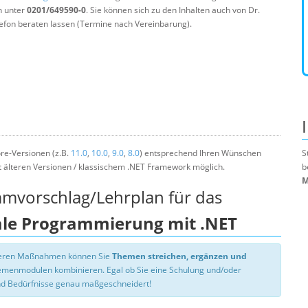
n unter
0201/649590-0
. Sie können sich zu den Inhalten auch von Dr.
efon beraten lassen (Termine nach Vereinbarung).
re-Versionen (z.B.
11.0
,
10.0
,
9.0
,
8.0
) entsprechend Ihren Wünschen
S
t älteren Versionen / klassischem .NET Framework möglich.
b
M
mmvorschlag/Lehrplan für das
ale Programmierung mit .NET
nseren Maßnahmen können Sie
Themen streichen, ergänzen und
hemenmodulen kombinieren. Egal ob Sie eine Schulung und/oder
d Bedürfnisse genau maßgeschneidert!