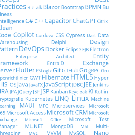
Practices
Blazor
BPMN
Bu
Bootstrap
BizTalk
iness
C#
Capacitor
ChatGPT
ntelligence
C++
Citrix
Clean
Copilot
Code
Cypress
CSS
Data
Cordova
Dart
Design
Delphi
Warehousing
DevOps
Pattern
Docker
Eclipse
Electron
EJB
Entity
Enterprise Architect
Framework
Exchange
EntraID
Flutter
Git
Go
Server
GitHub
gRPC
FSLogix
Gru
HTML5
Hibernate
GWT
Hyper
penrichtlinien
JavaScript
IIS
Java
JEE
V
iOS
JDBC
Jenkins
JavaFX
JSP
KI
JIRA
JSF
Kanban
Kotlin
JPA
jQuery
Keycloak
Linux
LINQ
Kubernetes
ryptografie
Machine
MAUI
Microservices
earning
MFC
Microsoft
Microsoft CRM
Microsoft Access
65
Microsoft
Microsoft Test
xchange
Microsoft Office
ML.NET
Manager
MongoDB
Multi-
MSI
Nano
MySQL
hreading
MVVM
MVC