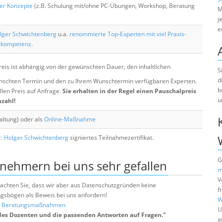
her Konzepte
(z.B. Schulung mit/ohne PC-Übungen, Workshop, Beratung
M
j
e
lger Schwichtenberg
u.a.
renommierte Top-Experten mit viel Praxis-
skompetenz
.
eis ist abhängig von der gewünschten Dauer, den inhaltlichen
S
d
chten Termin und den zu Ihrem Wunschtermin verfügbaren Experten.
b
llen Preis auf Anfrage.
Sie erhalten in der Regel einen Pauschalpreis
u
nzahl!
altung) oder als
Online-Maßnahme
. Holger Schwichtenberg
signiertes Teilnahmezertifikat.
G
lnehmern bei uns sehr gefallen
m
V
e beachten Sie, dass wir aber aus Datenschutzgründen keine
f
sbögen als Beweis bei uns anfordern!
W
nd Beratungsmaßnahmen
U
des Dozenten und die passenden Antworten auf Fragen.
"
a