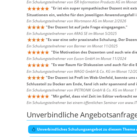
Ein Schulungsteilnehmer von ISR Information Products AG im Mona
"
Er ist ein super sympathischer Dozent mit e
Situationen ein, welche für den jeweiligen Anwendungsfall i
Ein Schulungsteilnehmer von Wortmann AG im Monat 2/2026
"
Der Dozent Ist auf jede Frage eingegangen.
"
Ein Schulungsteilnehmer von ARAG SE im Monat 5/2025
"
Es war eine sehr praxisnahe Schulung. Der Dozent
Ein Schulungsteilnehmer von Barmer im Monat 11/2025
"
Die Motivation des Dozenten und auch wie die
Ein Schulungsteilnehmer von Eucon GmbH im Monat 11/2024
"
Es war Raum für Diskussion und auch für die
Ein Schulungsteilnehmer von WAGO GmbH & Co. KG im Monat 12/2
"
Der Dozent ist Profi im Web-Umfeld, konnte uns 
Schlussteil zu Docker am Ende, fand ich sehr spannend und 
Ein Schulungsteilnehmer von IPETRONIK GmbH & Co. KG im Monat 
"
Mir gefiel, dass viel Zeit im Editor verbracht
Ein Schulungsteilnehmer bei einem öffentlichen Seminar von www.I
Unverbindliche Angebotsanfrag
Unverbindliches Schulungsangebot zu diesem Thema 