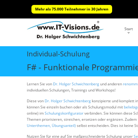
Mehr als 75.000 Teilnehmer in 30 Jahren
Start
Individual-Schulung
F# - Funktionale Programmi
Lernen Sie von
Dr. Holger Schwichtenberg
und anderen
renommi
individuellen Schulungen, Trainings und Workshops!
Diese von
Dr. Holger Schwichtenberg
konzipierte und komplett i
können Sie einzeln buchen oder als Schulungsmodul mit
beliebi
online) im
Schulungskonfigurator
verbinden. Sie können diese S
Themen priorisieren, streichen, ersetzen oder ergänzen. Zudem
Unterthemen, Übungsanteil)
selbst entscheiden. Dies ist keine 
Nutzen Sie für eine auf Sie maßgeschneiderte Schulung unser
Se