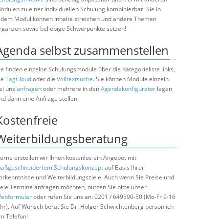
odulen zu einer individuellen Schulung kombinierbar! Sie in
edem Modul können Inhalte streichen und andere Themen
rgänzen sowie beliebige Schwerpunkte setzen!
Agenda selbst zusammenstellen
ie finden einzelne Schulungsmodule über die Kategorieliste links,
ie
TagCloud
oder die
Volltextsuche
. Sie können Module einzeln
ei uns
anfragen
oder mehrere in den
Agendakonfigurator
legen
nd dann eine Anfrage stellen.
Kostenfreie
Weiterbildungsberatung
erne erstellen wir Ihnen kostenlos ein Angebot mit
aßgeschneidertem Schulungskonzept
auf Basis Ihrer
orkenntnisse und Weiterbildungsziele. Auch wenn Sie Preise und
reie Termine anfragen möchten, nutzen Sie bitte unser
ebformular
oder rufen Sie uns an: 0201 / 649590-50 (Mo-Fr 9-16
hr). Auf Wunsch berät Sie Dr. Holger Schwichtenberg persönlich
m Telefon!