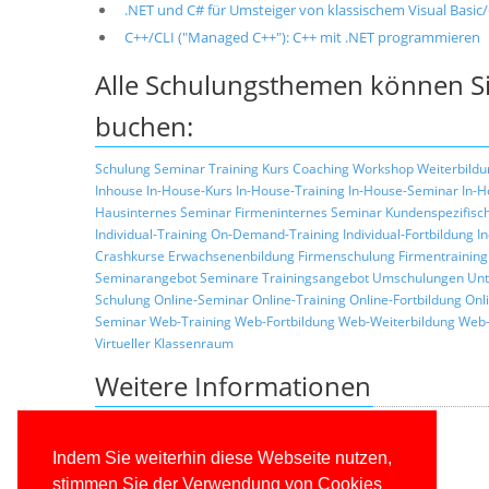
.NET und C# für Umsteiger von klassischem Visual Basi
C++/CLI ("Managed C++"): C++ mit .NET programmieren
Alle Schulungsthemen können Si
buchen:
Schulung
Seminar
Training
Kurs
Coaching
Workshop
Weiterbildu
Inhouse
In-House-Kurs
In-House-Training
In-House-Seminar
In-H
Hausinternes Seminar
Firmeninternes Seminar
Kundenspezifisc
Individual-Training
On-Demand-Training
Individual-Fortbildung
I
Crashkurse
Erwachsenenbildung
Firmenschulung
Firmentraining
Seminarangebot
Seminare
Trainingsangebot
Umschulungen
Unt
Schulung
Online-Seminar
Online-Training
Online-Fortbildung
Onl
Seminar
Web-Training
Web-Fortbildung
Web-Weiterbildung
Web-
Virtueller Klassenraum
Weitere Informationen
Zurück zur Liste der Seminarthemen
Allgemeine Informationen über unsere Schulungen
Indem Sie weiterhin diese Webseite nutzen,
Schulungskonzepte
stimmen Sie der Verwendung von Cookies