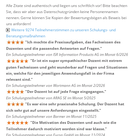
Alle Zitate sind authentisch und liegen uns schriftlich vor! Bitte beachten
Sie, dass wir aber aus Datenschutzgründen keine Personennamen
nennen. Gerne können Sie Kopien der Bewertungsbögen als Beweis bei
uns anfordern!
Weitere 9274 Teilnehmerstimmen zu unseren Schulungs- und
Beratungsmaßnahmen
"
Ich mochte die Praxisaufgaben, das Fachwissen des
Dozenten und die passenden Antworten auf Fragen.
"
Ein Schulungsteilnehmer von ISR Information Products AG im Monat 6/2026
"
Er ist ein super sympathischer Dozent mit extrem
guten Fachwissen und geht wunderbar auf Fragen und Situationen
ein, welche für den jeweiligen Anwendungsfall in der Firma
relevant sind.
"
Ein Schulungsteilnehmer von Wortmann AG im Monat 2/2026
"
Der Dozent Ist auf jede Frage eingegangen.
"
Ein Schulungsteilnehmer von ARAG SE im Monat 5/2025
"
Es war eine sehr praxisnahe Schulung. Der Dozent hat
sich sehr gut auf unsere Anforderungen eingestellt.
"
Ein Schulungsteilnehmer von Barmer im Monat 11/2025
"
Die Motivation des Dozenten und auch wie die
Teilnehmer dadurch motiviert worden sind war klasse.
"
Ein Schulungsteilnehmer von Eucon GmbH im Monat 11/2024