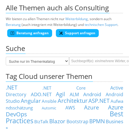
Alle Themen auch als Consulting
Wir bieten zu allen Themen nicht nur
Weiterbildung
, sondern auch
Beratung
(auch integriert mit Weiterbildung) und
technischen Support
.
Beratung anfragen
Support anfragen
Suche
Tag Cloud unserer Themen
.NET
Active
.NET Core
Agil
ADO.NET
Android
Directory
ALM
Android
Architektur
Angular
ASP.NET
Studio
Ansible
Aufwa
Azure
Azure
AWS
ndsschätzung
Automic
Best
DevOps
Practices
Blazor
BPMN
Busines
Bootstrap
BizTalk
s