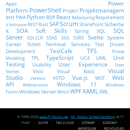
Power
Apps
PowerShell
Platform
Projektmanagem
Project
ent
Python
React
PWA
RDP
Requirement
Refactoring
Scrum
SAP
Sicherhe
s
Rust
SharePoint
REST
ReSharper
SOA
SQL
Soft Skills
it
SQL
Spring
Server
Svelte
System
SSAS
SSRS
SQLCLR
SSIS
Center
Terminal Services
Test Driven
TEAMS
TFS
TestCafe
Development
Threat
TypeScript
Unit
TPL
UML
UC4
Modeling
Testing
User Experience
Usability
User
Visual
Visio
Visual Basic
Stories
Studio
Vue.js
Web
VSTO
WCF
VMWare
API
Windows 11
Webservices
Windows
XAML
WPF
Windows Server
XML
Forms
WinUI
© 1996-2026
www.IT-Visions.de
-
Dr. Holger Schwichtenberg
v6.11
START
SUCHE
TAG CLOUD
SITEMAP
KONTAKT
IMPRESSUM
RECHTLICHES