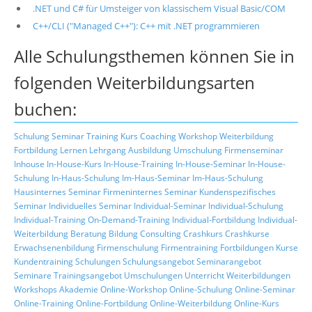
.NET und C# für Umsteiger von klassischem Visual Basic/COM
C++/CLI ("Managed C++"): C++ mit .NET programmieren
Alle Schulungsthemen können Sie in
folgenden Weiterbildungsarten
buchen:
Schulung
Seminar
Training
Kurs
Coaching
Workshop
Weiterbildung
Fortbildung
Lernen
Lehrgang
Ausbildung
Umschulung
Firmenseminar
Inhouse
In-House-Kurs
In-House-Training
In-House-Seminar
In-House-
Schulung
In-Haus-Schulung
Im-Haus-Seminar
Im-Haus-Schulung
Hausinternes Seminar
Firmeninternes Seminar
Kundenspezifisches
Seminar
Individuelles Seminar
Individual-Seminar
Individual-Schulung
Individual-Training
On-Demand-Training
Individual-Fortbildung
Individual-
Weiterbildung
Beratung
Bildung
Consulting
Crashkurs
Crashkurse
Erwachsenenbildung
Firmenschulung
Firmentraining
Fortbildungen
Kurse
Kundentraining
Schulungen
Schulungsangebot
Seminarangebot
Seminare
Trainingsangebot
Umschulungen
Unterricht
Weiterbildungen
Workshops
Akademie
Online-Workshop
Online-Schulung
Online-Seminar
Online-Training
Online-Fortbildung
Online-Weiterbildung
Online-Kurs