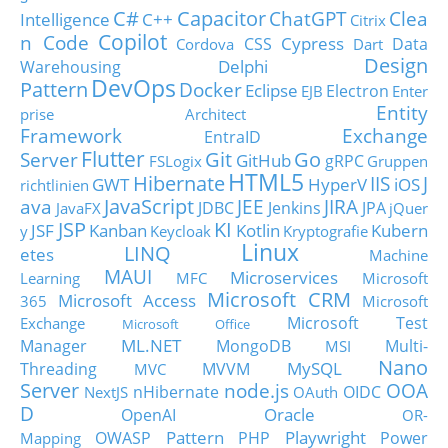
C#
Capacitor
ChatGPT
Clea
Intelligence
C++
Citrix
Copilot
n Code
Cypress
CSS
Data
Cordova
Dart
Design
Delphi
Warehousing
DevOps
Pattern
Docker
Eclipse
Electron
EJB
Enter
Entity
prise Architect
Framework
Exchange
EntraID
Flutter
Git
Go
Server
GitHub
gRPC
FSLogix
Gruppen
HTML5
Hibernate
IIS
J
GWT
HyperV
iOS
richtlinien
JavaScript
ava
JEE
JIRA
JDBC
Jenkins
JPA
JavaFX
jQuer
JSP
KI
JSF
Kanban
Kotlin
Kubern
y
Keycloak
Kryptografie
Linux
LINQ
etes
Machine
MAUI
Microservices
Learning
MFC
Microsoft
Microsoft CRM
Microsoft Access
365
Microsoft
Microsoft Test
Exchange
Microsoft Office
ML.NET
Manager
MongoDB
Multi-
MSI
Nano
MySQL
Threading
MVVM
MVC
Server
node.js
OOA
nHibernate
OIDC
NextJS
OAuth
D
Oracle
OpenAI
OR-
Pattern
Playwright
OWASP
PHP
Power
Mapping