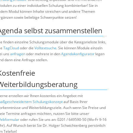
odulen zu einer individuellen Schulung kombinierbar! Sie in
edem Modul können Inhalte streichen und andere Themen
rgänzen sowie beliebige Schwerpunkte setzen!
Agenda selbst zusammenstellen
ie finden einzelne Schulungsmodule über die Kategorieliste links,
ie
TagCloud
oder die
Volltextsuche
. Sie können Module einzeln
ei uns
anfragen
oder mehrere in den
Agendakonfigurator
legen
nd dann eine Anfrage stellen.
Kostenfreie
Weiterbildungsberatung
erne erstellen wir Ihnen kostenlos ein Angebot mit
aßgeschneidertem Schulungskonzept
auf Basis Ihrer
orkenntnisse und Weiterbildungsziele. Auch wenn Sie Preise und
reie Termine anfragen möchten, nutzen Sie bitte unser
ebformular
oder rufen Sie uns an: 0201 / 649590-50 (Mo-Fr 9-16
hr). Auf Wunsch berät Sie Dr. Holger Schwichtenberg persönlich
m Telefon!