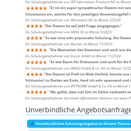
Ein Schulungsteilnehmer von ISR Information Products AG im Mona
"
Er ist ein super sympathischer Dozent mit e
Situationen ein, welche für den jeweiligen Anwendungsfall i
Ein Schulungsteilnehmer von Wortmann AG im Monat 2/2026
"
Der Dozent Ist auf jede Frage eingegangen.
"
Ein Schulungsteilnehmer von ARAG SE im Monat 5/2025
"
Es war eine sehr praxisnahe Schulung. Der Dozent
Ein Schulungsteilnehmer von Barmer im Monat 11/2025
"
Die Motivation des Dozenten und auch wie die
Ein Schulungsteilnehmer von Eucon GmbH im Monat 11/2024
"
Es war Raum für Diskussion und auch für die
Ein Schulungsteilnehmer von WAGO GmbH & Co. KG im Monat 12/2
"
Der Dozent ist Profi im Web-Umfeld, konnte uns 
Schlussteil zu Docker am Ende, fand ich sehr spannend und 
Ein Schulungsteilnehmer von IPETRONIK GmbH & Co. KG im Monat 
"
Mir gefiel, dass viel Zeit im Editor verbracht
Ein Schulungsteilnehmer bei einem öffentlichen Seminar von www.I
Unverbindliche Angebotsanfrag
Unverbindliches Schulungsangebot zu diesem Thema 