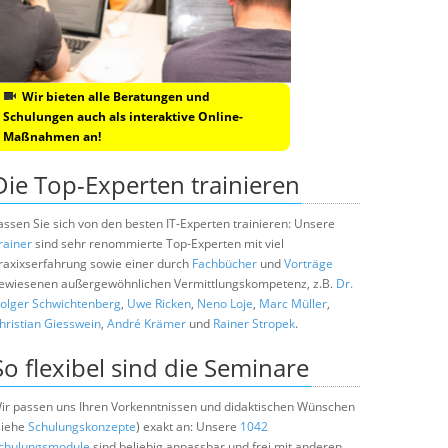
Wir bieten alle Beratungen und
Schulungen auch als interaktive Online-
Maßnahmen an!
Die Top-Experten trainieren
assen Sie sich von den besten IT-Experten trainieren: Unsere
rainer
sind sehr renommierte Top-Experten mit viel
raxixserfahrung sowie einer durch
Fachbücher
und
Vorträge
ewiesenen außergewöhnlichen Vermittlungskompetenz, z.B.
Dr.
olger Schwichtenberg
,
Uwe Ricken
,
Neno Loje
,
Marc Müller
,
hristian Giesswein
,
André Krämer
und
Rainer Stropek
.
So flexibel sind die Seminare
ir passen uns Ihren Vorkenntnissen und didaktischen Wünschen
siehe
Schulungskonzepte
) exakt an: Unsere
1042
chulungsmodule
sind beliebig anpassbar und frei mit anderen