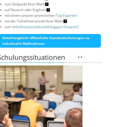
zum Zeitpunkt Ihrer Wahl
auf Deutsch oder Englisch
mit einem unserer prominenten
Top-Experten
mit der Teilnehmeranzahl Ihrer Wahl
zum
teilnehmeranzahlunabhängigen Festpreis!
Detailvergleich: öffentliche Standardschulungen vs.
indviduelle Maßnahmen
Schulungssituationen