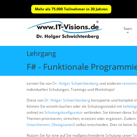
Mehr als 75.000 Teilnehmer in 30 Jahren
Start
Lehrgang
F# - Funktionale Programmi
Lernen Sie von
Dr. Holger Schwichtenberg
und anderen
renommi
individuellen Schulungen, Trainings und Workshops!
Diese von
Dr. Holger Schwichtenberg
konzipierte und komplett i
können Sie einzeln buchen oder als Schulungsmodul mit
beliebi
online) im
Schulungskonfigurator
verbinden. Sie können diese S
Themen priorisieren, streichen, ersetzen oder ergänzen. Zudem
Unterthemen, Übungsanteil)
selbst entscheiden. Dies ist keine 
Nutzen Sie für eine auf Sie maßgeschneiderte Schulung unser
Se