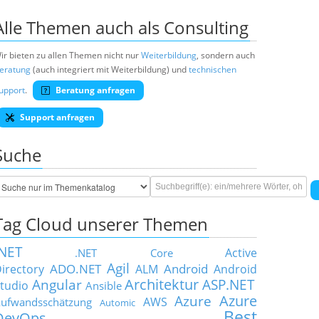
Alle Themen auch als Consulting
ir bieten zu allen Themen nicht nur
Weiterbildung
, sondern auch
eratung
(auch integriert mit Weiterbildung) und
technischen
upport
.
Beratung anfragen
Support anfragen
Suche
Tag Cloud unserer Themen
.NET
Active
.NET Core
Agil
ADO.NET
Android
irectory
ALM
Android
Architektur
Angular
ASP.NET
tudio
Ansible
Azure
Azure
AWS
ufwandsschätzung
Automic
Best
DevOps