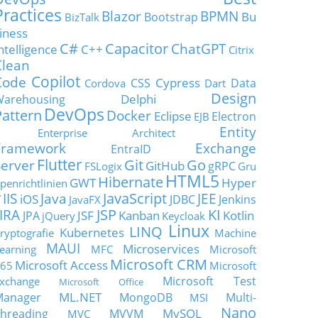
Practices
Blazor
BPMN
Bu
Bootstrap
BizTalk
iness
C#
Capacitor
ChatGPT
ntelligence
C++
Citrix
Clean
Copilot
Code
Cypress
CSS
Data
Cordova
Dart
Design
Delphi
Warehousing
DevOps
Pattern
Docker
Eclipse
Electron
EJB
Entity
Enterprise Architect
Framework
Exchange
EntraID
Flutter
Git
Go
Server
GitHub
gRPC
FSLogix
Gru
HTML5
Hibernate
GWT
Hyper
penrichtlinien
JavaScript
IIS
Java
JEE
V
iOS
JDBC
Jenkins
JavaFX
JSP
KI
JIRA
JSF
Kanban
Kotlin
JPA
jQuery
Keycloak
Linux
LINQ
Kubernetes
ryptografie
Machine
MAUI
Microservices
earning
MFC
Microsoft
Microsoft CRM
Microsoft Access
65
Microsoft
Microsoft Test
xchange
Microsoft Office
ML.NET
Manager
MongoDB
Multi-
MSI
Nano
MySQL
hreading
MVVM
MVC