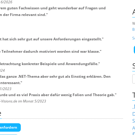
t 6/2026
xtrem guten Fachwissen und geht wunderbar auf Fragen und
n der Firma relevant sind.
"
W
B
S
 hat sich sehr gut auf unsere Anforderungen eingestellt.
"
 Teilnehmer dadurch motiviert worden sind war klasse.
"
 Betrachtung konkreter Beispiele und Anwendungsfälle.
"
024
das ganze .NET-Thema aber sehr gut als Einstieg erklären. Den
interessant.
"
11/2023
 wurde und es viel Praxis aber dafür wenig Folien und Theorie gab.
"
T-Visions.de im Monat 5/2023
e
D
S
A
anfordern