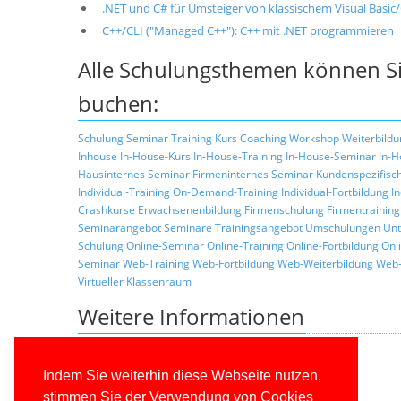
.NET und C# für Umsteiger von klassischem Visual Basi
C++/CLI ("Managed C++"): C++ mit .NET programmieren
Alle Schulungsthemen können Si
buchen:
Schulung
Seminar
Training
Kurs
Coaching
Workshop
Weiterbildu
Inhouse
In-House-Kurs
In-House-Training
In-House-Seminar
In-H
Hausinternes Seminar
Firmeninternes Seminar
Kundenspezifisc
Individual-Training
On-Demand-Training
Individual-Fortbildung
I
Crashkurse
Erwachsenenbildung
Firmenschulung
Firmentraining
Seminarangebot
Seminare
Trainingsangebot
Umschulungen
Unt
Schulung
Online-Seminar
Online-Training
Online-Fortbildung
Onl
Seminar
Web-Training
Web-Fortbildung
Web-Weiterbildung
Web-
Virtueller Klassenraum
Weitere Informationen
Zurück zur Liste der Seminarthemen
Allgemeine Informationen über unsere Schulungen
Indem Sie weiterhin diese Webseite nutzen,
Schulungskonzepte
stimmen Sie der Verwendung von Cookies