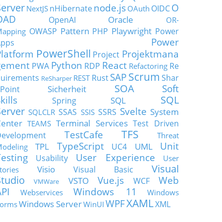
Server
node.js
O
nHibernate
OIDC
NextJS
OAuth
OAD
Oracle
OpenAI
OR-
Pattern
Playwright
OWASP
PHP
Power
apping
Power
Apps
PowerShell
Platform
Projektmana
Project
gement
Python
React
PWA
RDP
Re
Refactoring
Scrum
SAP
uirements
Rust
Shar
REST
ReSharper
SOA
Soft
Sicherheit
Point
SQL
kills
SQL
Spring
Server
Svelte
System
SSAS
SSRS
SQLCLR
SSIS
enter
Terminal Services
Test Driven
TEAMS
TFS
TestCafe
Development
Threat
TypeScript
Unit
TPL
UML
UC4
odeling
Testing
User Experience
Usability
User
Visual
Visio
Visual Basic
tories
Studio
Vue.js
Web
VSTO
WCF
VMWare
API
Windows 11
Webservices
Windows
XAML
WPF
Windows Server
XML
orms
WinUI