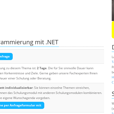
grammierung mit .NET
nfrage
L
T
P
ulung zu diesem Thema ist:
2 Tage
. Die für Sie sinnvolle Dauer kann
b
ten Vorkenntnisse und Ziele. Gerne geben unsere Fachexperten Ihnen
H
 Dauer einer Schulung oder Beratung.
C
tt individualisierbar
: Sie können einzelne Themen streichen,
 können das Schulungsmodul mit anderen Schulungsmodulen kombinieren.
Ihre eigene Wunschagenda vorgeben.
W
he per Anfrageformular mit
(
S