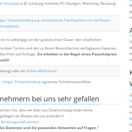
her Konzepte
(z.B. Schulung mit/ohne PC-Übungen, Workshop, Beratung
M
j
e
lger Schwichtenberg
u.a.
renommierte Top-Experten mit viel Praxis-
skompetenz
.
eis ist abhängig von der gewünschten Dauer, den inhaltlichen
S
d
chten Termin und den zu Ihrem Wunschtermin verfügbaren Experten.
b
llen Preis auf Anfrage.
Sie erhalten in der Regel einen Pauschalpreis
u
nzahl!
altung) oder als
Online-Maßnahme
. Holger Schwichtenberg
signiertes Teilnahmezertifikat.
G
lnehmern bei uns sehr gefallen
m
V
e beachten Sie, dass wir aber aus Datenschutzgründen keine
f
sbögen als Beweis bei uns anfordern!
W
nd Beratungsmaßnahmen
U
des Dozenten und die passenden Antworten auf Fragen.
"
a