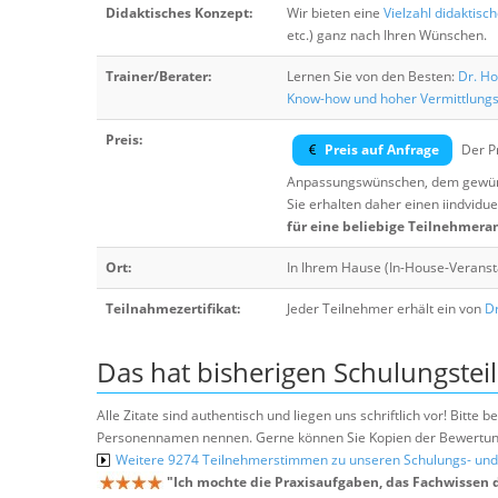
Didaktisches Konzept:
Wir bieten eine
Vielzahl didaktisc
etc.) ganz nach Ihren Wünschen.
Trainer/Berater:
Lernen Sie von den Besten:
Dr. Ho
Know-how und hoher Vermittlung
Preis:
Preis auf Anfrage
Der Pr
Anpassungswünschen, dem gewüns
Sie erhalten daher einen iindvidue
für eine beliebige Teilnehmera
Ort:
In Ihrem Hause (In-House-Veranst
Teilnahmezertifikat:
Jeder Teilnehmer erhält ein von
Dr
Das hat bisherigen Schulungstei
Alle Zitate sind authentisch und liegen uns schriftlich vor! Bitt
Personennamen nennen. Gerne können Sie Kopien der Bewertung
Weitere 9274 Teilnehmerstimmen zu unseren Schulungs- u
"
Ich mochte die Praxisaufgaben, das Fachwissen 