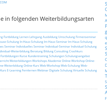
c/COM
M
e in folgenden Weiterbildungsarten
q
ng
Fortbildung
Lernen
Lehrgang
Ausbildung
Umschulung
Firmenseminar
ouse-Schulung
In-Haus-Schulung
Im-Haus-Seminar
Im-Haus-Schulung
e
hes Seminar
Individuelles Seminar
Individual-Seminar
Individual-Schulung
S
ndividual-Weiterbildung
Beratung
Bildung
Consulting
Crashkurs
Fortbildungen
Kurse
Kundentraining
Schulungen
Schulungsangebot
C
erricht
Weiterbildungen
Workshops
Akademie
Online-Workshop
Online-
ine-Weiterbildung
Online-Kurs
Web-Workshop
Web-Schulung
Web-
M
Kurs
E-Learning
Fernlernen
Webinar
Digitale Schulung
Virtuelle Schulung
S
F