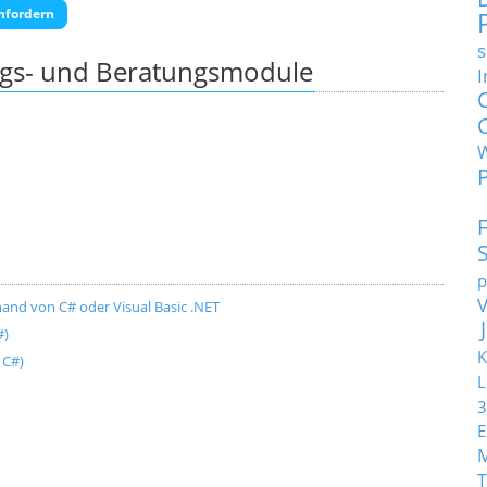
nfordern
s
ngs- und Beratungsmodule
I
p
and von C# oder Visual Basic .NET
#)
K
 C#)
L
3
E
T