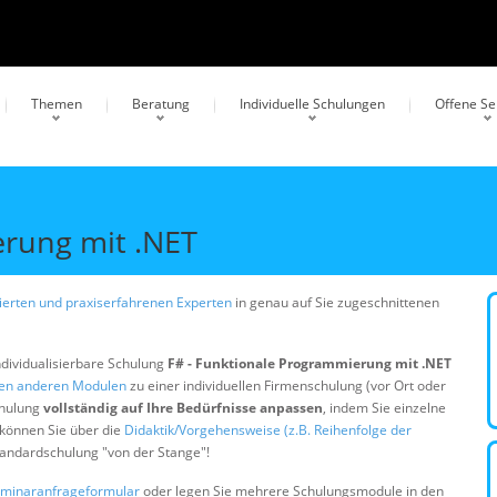
Themen
Beratung
Individuelle Schulungen
Offene S
erung mit .NET
erten und praxiserfahrenen Experten
in genau auf Sie zugeschnittenen
ndividualisierbare Schulung
F# - Funktionale Programmierung mit .NET
gen anderen Modulen
zu einer individuellen Firmenschulung (vor Ort oder
chulung
vollständig auf Ihre Bedürfnisse anpassen
, indem Sie einzelne
 können Sie über die
Didaktik/Vorgehensweise (z.B. Reihenfolge der
Standardschulung "von der Stange"!
minaranfrageformular
oder legen Sie mehrere Schulungsmodule in den