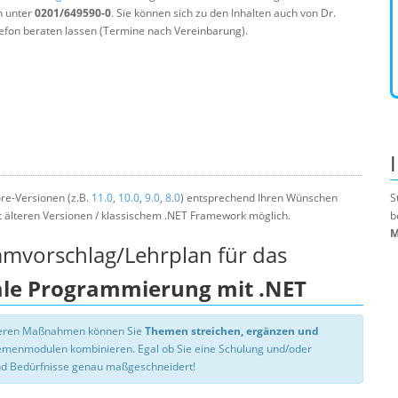
n unter
0201/649590-0
. Sie können sich zu den Inhalten auch von Dr.
efon beraten lassen (Termine nach Vereinbarung).
re-Versionen (z.B.
11.0
,
10.0
,
9.0
,
8.0
) entsprechend Ihren Wünschen
S
t älteren Versionen / klassischem .NET Framework möglich.
b
M
mmvorschlag/Lehrplan für das
ale Programmierung mit .NET
nseren Maßnahmen können Sie
Themen streichen, ergänzen und
hemenmodulen kombinieren. Egal ob Sie eine Schulung und/oder
d Bedürfnisse genau maßgeschneidert!