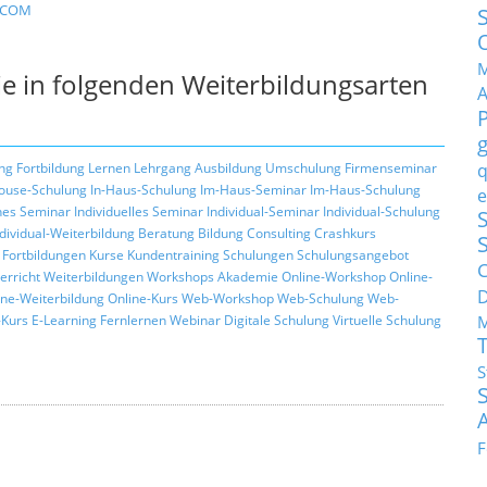
c/COM
M
e in folgenden Weiterbildungsarten
q
ng
Fortbildung
Lernen
Lehrgang
Ausbildung
Umschulung
Firmenseminar
ouse-Schulung
In-Haus-Schulung
Im-Haus-Seminar
Im-Haus-Schulung
e
hes Seminar
Individuelles Seminar
Individual-Seminar
Individual-Schulung
S
ndividual-Weiterbildung
Beratung
Bildung
Consulting
Crashkurs
Fortbildungen
Kurse
Kundentraining
Schulungen
Schulungsangebot
C
erricht
Weiterbildungen
Workshops
Akademie
Online-Workshop
Online-
ine-Weiterbildung
Online-Kurs
Web-Workshop
Web-Schulung
Web-
M
Kurs
E-Learning
Fernlernen
Webinar
Digitale Schulung
Virtuelle Schulung
S
F