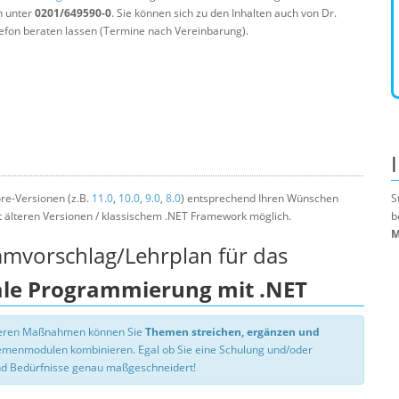
n unter
0201/649590-0
. Sie können sich zu den Inhalten auch von Dr.
efon beraten lassen (Termine nach Vereinbarung).
re-Versionen (z.B.
11.0
,
10.0
,
9.0
,
8.0
) entsprechend Ihren Wünschen
S
t älteren Versionen / klassischem .NET Framework möglich.
b
M
mmvorschlag/Lehrplan für das
ale Programmierung mit .NET
nseren Maßnahmen können Sie
Themen streichen, ergänzen und
hemenmodulen kombinieren. Egal ob Sie eine Schulung und/oder
d Bedürfnisse genau maßgeschneidert!