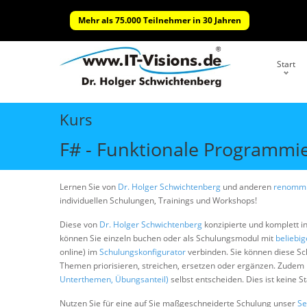
Mehr als 75.000 Teilnehmer in 30 Jahren
Start
Kurs
F# - Funktionale Programmi
Lernen Sie von
Dr. Holger Schwichtenberg
und anderen
renommi
individuellen Schulungen, Trainings und Workshops!
Diese von
Dr. Holger Schwichtenberg
konzipierte und komplett i
können Sie einzeln buchen oder als Schulungsmodul mit
beliebi
online) im
Schulungskonfigurator
verbinden. Sie können diese S
Themen priorisieren, streichen, ersetzen oder ergänzen. Zudem
Unterthemen, Übungsanteil)
selbst entscheiden. Dies ist keine 
Nutzen Sie für eine auf Sie maßgeschneiderte Schulung unser
Se