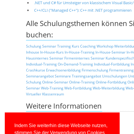
.NET und C# für Umsteiger von klassischem Visual Basi
C++/CLI ("Managed C++"): C++ mit .NET programmieren
Alle Schulungsthemen können Si
buchen:
Schulung
Seminar
Training
Kurs
Coaching
Workshop
Weiterbildu
Inhouse
In-House-Kurs
In-House-Training
In-House-Seminar
In-H
Hausinternes Seminar
Firmeninternes Seminar
Kundenspezifisc
Individual-Training
On-Demand-Training
Individual-Fortbildung
I
Crashkurse
Erwachsenenbildung
Firmenschulung
Firmentraining
Seminarangebot
Seminare
Trainingsangebot
Umschulungen
Unt
Schulung
Online-Seminar
Online-Training
Online-Fortbildung
Onl
Seminar
Web-Training
Web-Fortbildung
Web-Weiterbildung
Web-
Virtueller Klassenraum
Weitere Informationen
Zurück zur Liste der Seminarthemen
Allgemeine Informationen über unsere Schulungen
Indem Sie weiterhin diese Webseite nutzen,
Schulungskonzepte
stimmen Sie der Verwendung von Cookies