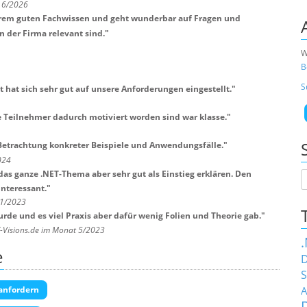
t 6/2026
xtrem guten Fachwissen und geht wunderbar auf Fragen und
n der Firma relevant sind.
"
W
B
S
 hat sich sehr gut auf unsere Anforderungen eingestellt.
"
 Teilnehmer dadurch motiviert worden sind war klasse.
"
 Betrachtung konkreter Beispiele und Anwendungsfälle.
"
024
das ganze .NET-Thema aber sehr gut als Einstieg erklären. Den
interessant.
"
11/2023
 wurde und es viel Praxis aber dafür wenig Folien und Theorie gab.
"
T-Visions.de im Monat 5/2023
e
D
S
A
anfordern