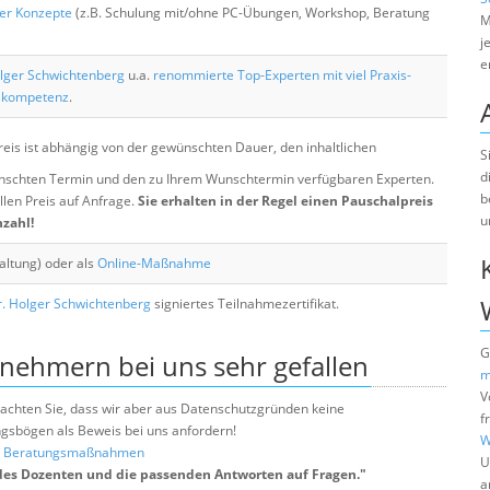
her Konzepte
(z.B. Schulung mit/ohne PC-Übungen, Workshop, Beratung
M
j
e
lger Schwichtenberg
u.a.
renommierte Top-Experten mit viel Praxis-
skompetenz
.
eis ist abhängig von der gewünschten Dauer, den inhaltlichen
S
d
chten Termin und den zu Ihrem Wunschtermin verfügbaren Experten.
b
llen Preis auf Anfrage.
Sie erhalten in der Regel einen Pauschalpreis
u
nzahl!
altung) oder als
Online-Maßnahme
. Holger Schwichtenberg
signiertes Teilnahmezertifikat.
G
lnehmern bei uns sehr gefallen
m
V
e beachten Sie, dass wir aber aus Datenschutzgründen keine
f
sbögen als Beweis bei uns anfordern!
W
nd Beratungsmaßnahmen
U
des Dozenten und die passenden Antworten auf Fragen.
"
a