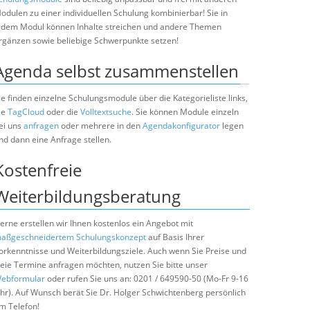
odulen zu einer individuellen Schulung kombinierbar! Sie in
edem Modul können Inhalte streichen und andere Themen
rgänzen sowie beliebige Schwerpunkte setzen!
Agenda selbst zusammenstellen
ie finden einzelne Schulungsmodule über die Kategorieliste links,
ie
TagCloud
oder die
Volltextsuche
. Sie können Module einzeln
ei uns
anfragen
oder mehrere in den
Agendakonfigurator
legen
nd dann eine Anfrage stellen.
Kostenfreie
Weiterbildungsberatung
erne erstellen wir Ihnen kostenlos ein Angebot mit
aßgeschneidertem Schulungskonzept
auf Basis Ihrer
orkenntnisse und Weiterbildungsziele. Auch wenn Sie Preise und
reie Termine anfragen möchten, nutzen Sie bitte unser
ebformular
oder rufen Sie uns an: 0201 / 649590-50 (Mo-Fr 9-16
hr). Auf Wunsch berät Sie Dr. Holger Schwichtenberg persönlich
m Telefon!