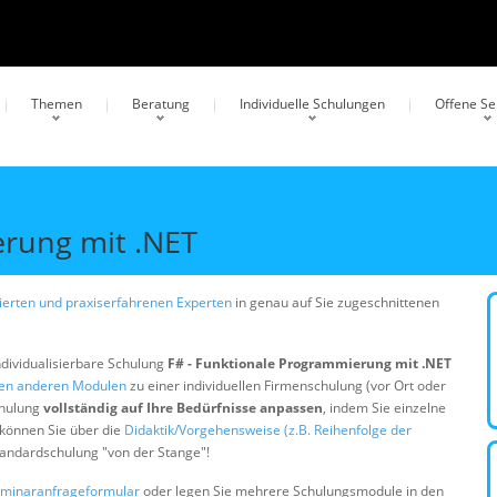
Themen
Beratung
Individuelle Schulungen
Offene S
erung mit .NET
erten und praxiserfahrenen Experten
in genau auf Sie zugeschnittenen
ndividualisierbare Schulung
F# - Funktionale Programmierung mit .NET
gen anderen Modulen
zu einer individuellen Firmenschulung (vor Ort oder
chulung
vollständig auf Ihre Bedürfnisse anpassen
, indem Sie einzelne
 können Sie über die
Didaktik/Vorgehensweise (z.B. Reihenfolge der
Standardschulung "von der Stange"!
minaranfrageformular
oder legen Sie mehrere Schulungsmodule in den