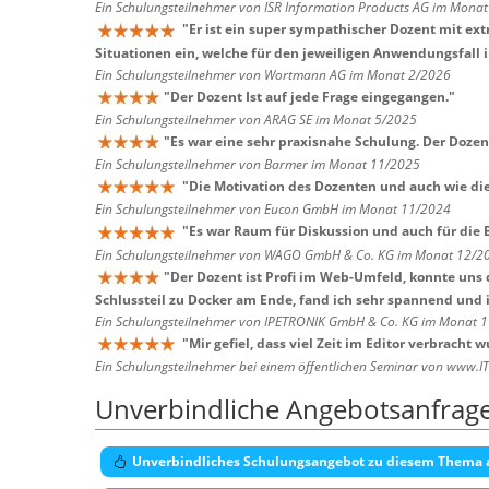
Ein Schulungsteilnehmer von ISR Information Products AG im Mona
"
Er ist ein super sympathischer Dozent mit e
Situationen ein, welche für den jeweiligen Anwendungsfall i
Ein Schulungsteilnehmer von Wortmann AG im Monat 2/2026
"
Der Dozent Ist auf jede Frage eingegangen.
"
Ein Schulungsteilnehmer von ARAG SE im Monat 5/2025
"
Es war eine sehr praxisnahe Schulung. Der Dozent
Ein Schulungsteilnehmer von Barmer im Monat 11/2025
"
Die Motivation des Dozenten und auch wie die
Ein Schulungsteilnehmer von Eucon GmbH im Monat 11/2024
"
Es war Raum für Diskussion und auch für die
Ein Schulungsteilnehmer von WAGO GmbH & Co. KG im Monat 12/2
"
Der Dozent ist Profi im Web-Umfeld, konnte uns 
Schlussteil zu Docker am Ende, fand ich sehr spannend und 
Ein Schulungsteilnehmer von IPETRONIK GmbH & Co. KG im Monat 
"
Mir gefiel, dass viel Zeit im Editor verbracht
Ein Schulungsteilnehmer bei einem öffentlichen Seminar von www.I
Unverbindliche Angebotsanfrag
Unverbindliches Schulungsangebot zu diesem Thema 