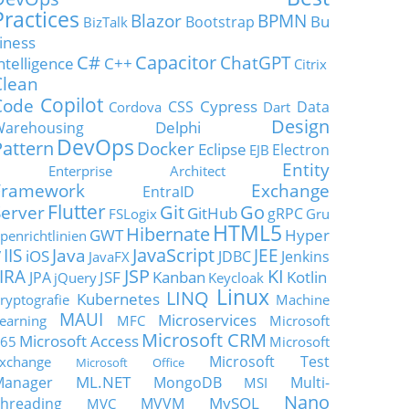
Practices
Blazor
BPMN
Bu
Bootstrap
BizTalk
iness
C#
Capacitor
ChatGPT
ntelligence
C++
Citrix
Clean
Copilot
Code
Cypress
CSS
Data
Cordova
Dart
Design
Delphi
Warehousing
DevOps
Pattern
Docker
Eclipse
Electron
EJB
Entity
Enterprise Architect
Framework
Exchange
EntraID
Flutter
Git
Go
Server
GitHub
gRPC
FSLogix
Gru
HTML5
Hibernate
GWT
Hyper
penrichtlinien
JavaScript
IIS
Java
JEE
V
iOS
JDBC
Jenkins
JavaFX
JSP
KI
JIRA
JSF
Kanban
Kotlin
JPA
jQuery
Keycloak
Linux
LINQ
Kubernetes
ryptografie
Machine
MAUI
Microservices
earning
MFC
Microsoft
Microsoft CRM
Microsoft Access
65
Microsoft
Microsoft Test
xchange
Microsoft Office
ML.NET
Manager
MongoDB
Multi-
MSI
Nano
MySQL
hreading
MVVM
MVC