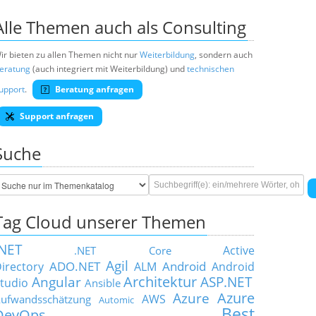
Alle Themen auch als Consulting
ir bieten zu allen Themen nicht nur
Weiterbildung
, sondern auch
eratung
(auch integriert mit Weiterbildung) und
technischen
upport
.
Beratung anfragen
Support anfragen
Suche
Tag Cloud unserer Themen
.NET
Active
.NET Core
Agil
ADO.NET
Android
irectory
ALM
Android
Architektur
Angular
ASP.NET
tudio
Ansible
Azure
Azure
AWS
ufwandsschätzung
Automic
Best
DevOps