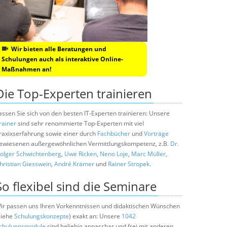
Wir bieten alle Beratungen und
Schulungen auch als interaktive Online-
Maßnahmen an!
Die Top-Experten trainieren
assen Sie sich von den besten IT-Experten trainieren: Unsere
rainer
sind sehr renommierte Top-Experten mit viel
raxixserfahrung sowie einer durch
Fachbücher
und
Vorträge
ewiesenen außergewöhnlichen Vermittlungskompetenz, z.B.
Dr.
olger Schwichtenberg
,
Uwe Ricken
,
Neno Loje
,
Marc Müller
,
hristian Giesswein
,
André Krämer
und
Rainer Stropek
.
So flexibel sind die Seminare
ir passen uns Ihren Vorkenntnissen und didaktischen Wünschen
siehe
Schulungskonzepte
) exakt an: Unsere
1042
chulungsmodule
sind beliebig anpassbar und frei mit anderen