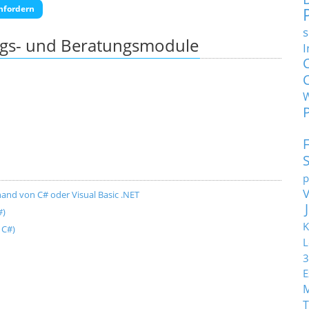
nfordern
s
ngs- und Beratungsmodule
I
p
and von C# oder Visual Basic .NET
#)
K
 C#)
L
3
E
T