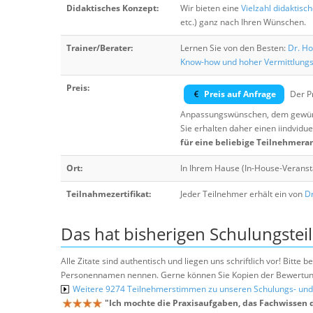
Didaktisches Konzept:
Wir bieten eine
Vielzahl didaktisc
etc.) ganz nach Ihren Wünschen.
Trainer/Berater:
Lernen Sie von den Besten:
Dr. Ho
Know-how und hoher Vermittlung
Preis:
Preis auf Anfrage
Der Pr
Anpassungswünschen, dem gewüns
Sie erhalten daher einen iindvidue
für eine beliebige Teilnehmera
Ort:
In Ihrem Hause (In-House-Veranst
Teilnahmezertifikat:
Jeder Teilnehmer erhält ein von
Dr
Das hat bisherigen Schulungstei
Alle Zitate sind authentisch und liegen uns schriftlich vor! Bitt
Personennamen nennen. Gerne können Sie Kopien der Bewertung
Weitere 9274 Teilnehmerstimmen zu unseren Schulungs- u
"
Ich mochte die Praxisaufgaben, das Fachwissen 