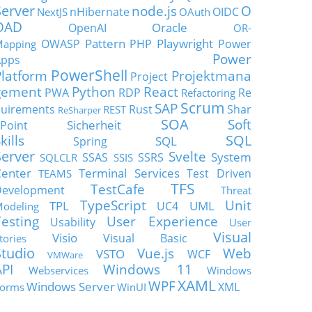
Server
node.js
O
nHibernate
OIDC
NextJS
OAuth
OAD
Oracle
OpenAI
OR-
Pattern
Playwright
OWASP
PHP
Power
apping
Power
Apps
PowerShell
Platform
Projektmana
Project
gement
Python
React
PWA
RDP
Re
Refactoring
Scrum
SAP
uirements
Rust
Shar
REST
ReSharper
SOA
Soft
Sicherheit
Point
SQL
kills
SQL
Spring
Server
Svelte
System
SSAS
SSRS
SQLCLR
SSIS
enter
Terminal Services
Test Driven
TEAMS
TFS
TestCafe
Development
Threat
TypeScript
Unit
TPL
UML
UC4
odeling
Testing
User Experience
Usability
User
Visual
Visio
Visual Basic
tories
Studio
Vue.js
Web
VSTO
WCF
VMWare
API
Windows 11
Webservices
Windows
XAML
WPF
Windows Server
XML
orms
WinUI