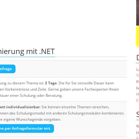
mierung mit .NET
nfrage
L
T
P
ulung zu diesem Thema ist:
2 Tage
. Die für Sie sinnvolle Dauer kann
b
ten Vorkenntnisse und Ziele. Gerne geben unsere Fachexperten Ihnen
H
 Dauer einer Schulung oder Beratung.
C
tt individualisierbar
: Sie können einzelne Themen streichen,
 können das Schulungsmodul mit anderen Schulungsmodulen kombinieren.
Ihre eigene Wunschagenda vorgeben.
W
he per Anfrageformular mit
(
S