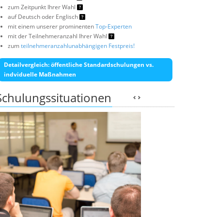
zum Zeitpunkt Ihrer Wahl
auf Deutsch oder Englisch
mit einem unserer prominenten
Top-Experten
mit der Teilnehmeranzahl Ihrer Wahl
zum
teilnehmeranzahlunabhängigen Festpreis!
Detailvergleich: öffentliche Standardschulungen vs.
indviduelle Maßnahmen
Schulungssituationen