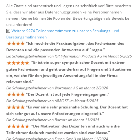
Alle Zitate sind authentisch und liegen uns schriftlich vor! Bitte beachten
Sie, dass wir aber aus Datenschutzgründen keine Personennamen
nennen. Gerne können Sie Kopien der Bewertungsbögen als Beweis bei
uns anfordern!
Weitere 9274 Teilnehmerstimmen zu unseren Schulungs- und
Beratungsmaßnahmen
"
Ich mochte die Praxisaufgaben, das Fachwissen des
Dozenten und die passenden Antworten auf Fragen.
"
Ein Schulungsteilnehmer von ISR Information Products AG im Monat 6/2026
"
Er ist ein super sympathischer Dozent mit extrem
guten Fachwissen und geht wunderbar auf Fragen und Situationen
ein, welche für den jeweiligen Anwendungsfall in der Firma
relevant sind.
"
Ein Schulungsteilnehmer von Wortmann AG im Monat 2/2026
"
Der Dozent Ist auf jede Frage eingegangen.
"
Ein Schulungsteilnehmer von ARAG SE im Monat 5/2025
"
Es war eine sehr praxisnahe Schulung. Der Dozent hat
sich sehr gut auf unsere Anforderungen eingestellt.
"
Ein Schulungsteilnehmer von Barmer im Monat 11/2025
"
Die Motivation des Dozenten und auch wie die
Teilnehmer dadurch motiviert worden sind war klasse.
"
Ein Schulungsteilnehmer von Eucon GmbH im Monat 11/2024