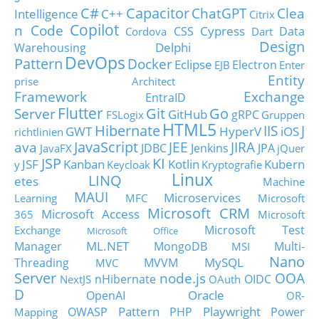
C#
Capacitor
ChatGPT
Clea
Intelligence
C++
Citrix
Copilot
n Code
Cypress
CSS
Data
Cordova
Dart
Design
Delphi
Warehousing
DevOps
Pattern
Docker
Eclipse
Electron
EJB
Enter
Entity
prise Architect
Framework
Exchange
EntraID
Flutter
Git
Go
Server
GitHub
gRPC
FSLogix
Gruppen
HTML5
Hibernate
IIS
J
GWT
HyperV
iOS
richtlinien
JavaScript
ava
JEE
JIRA
JDBC
Jenkins
JPA
JavaFX
jQuer
JSP
KI
JSF
Kanban
Kotlin
Kubern
y
Keycloak
Kryptografie
Linux
LINQ
etes
Machine
MAUI
Microservices
Learning
MFC
Microsoft
Microsoft CRM
Microsoft Access
365
Microsoft
Microsoft Test
Exchange
Microsoft Office
ML.NET
Manager
MongoDB
Multi-
MSI
Nano
MySQL
Threading
MVVM
MVC
Server
node.js
OOA
nHibernate
OIDC
NextJS
OAuth
D
Oracle
OpenAI
OR-
Pattern
Playwright
OWASP
PHP
Power
Mapping