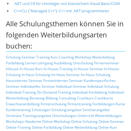
.NET und C# für Umsteiger von klassischem Visual Basic/COM
C++/CLI ("Managed C++"): C++ mit .NET programmieren
Alle Schulungsthemen können Sie in
folgenden Weiterbildungsarten
buchen:
Schulung
Seminar
Training
Kurs
Coaching
Workshop
Weiterbildung
Fortbildung
Lernen
Lehrgang
Ausbildung
Umschulung
Firmenseminar
Inhouse
In-House-Kurs
In-House-Training
In-House-Seminar
In-House-
Schulung
In-Haus-Schulung
Im-Haus-Seminar
Im-Haus-Schulung
Hausinternes Seminar
Firmeninternes Seminar
Kundenspezifisches
Seminar
Individuelles Seminar
Individual-Seminar
Individual-Schulung
Individual-Training
On-Demand-Training
Individual-Fortbildung
Individual-
Weiterbildung
Beratung
Bildung
Consulting
Crashkurs
Crashkurse
Erwachsenenbildung
Firmenschulung
Firmentraining
Fortbildungen
Kurse
Kundentraining
Schulungen
Schulungsangebot
Seminarangebot
Seminare
Trainingsangebot
Umschulungen
Unterricht
Weiterbildungen
Workshops
Akademie
Online-Workshop
Online-Schulung
Online-Seminar
Online-Training
Online-Fortbildung
Online-Weiterbildung
Online-Kurs