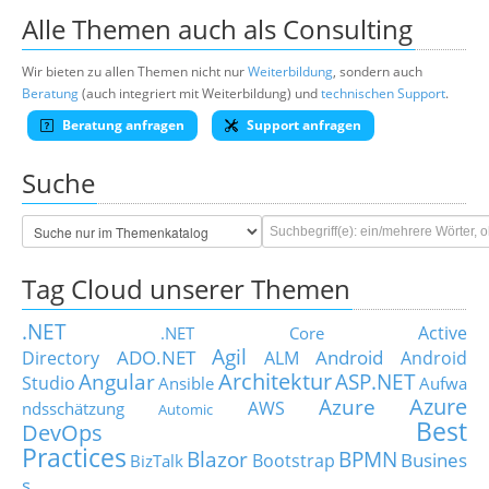
Alle Themen auch als Consulting
Wir bieten zu allen Themen nicht nur
Weiterbildung
, sondern auch
Beratung
(auch integriert mit Weiterbildung) und
technischen Support
.
Beratung anfragen
Support anfragen
Suche
Tag Cloud unserer Themen
.NET
Active
.NET Core
Agil
ADO.NET
Android
Directory
ALM
Android
Architektur
Angular
ASP.NET
Studio
Ansible
Aufwa
Azure
Azure
AWS
ndsschätzung
Automic
Best
DevOps
Practices
Blazor
BPMN
Busines
Bootstrap
BizTalk
s