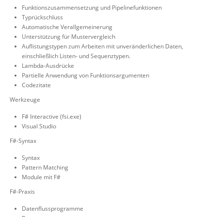
Funktionszusammensetzung und Pipelinefunktionen
Typrückschluss
Automatische Verallgemeinerung
Unterstützung für Mustervergleich
Auflistungstypen zum Arbeiten mit unveränderlichen Daten,
einschließlich Listen- und Sequenztypen.
Lambda-Ausdrücke
Partielle Anwendung von Funktionsargumenten
Codezitate
Werkzeuge
F# Interactive (fsi.exe)
Visual Studio
F#-Syntax
Syntax
Pattern Matching
Module mit F#
F#-Praxis
Datenflussprogramme