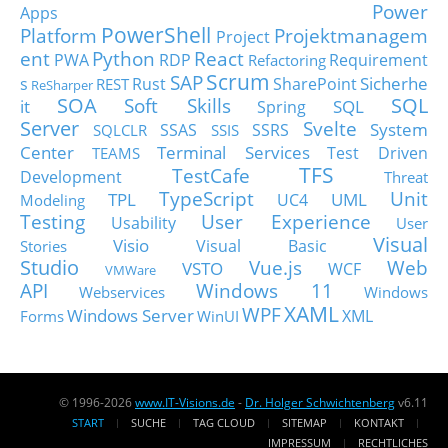
Power
Apps
PowerShell
Platform
Projektmanagem
Project
ent
Python
React
PWA
RDP
Requirement
Refactoring
Scrum
SAP
Sicherhe
s
Rust
SharePoint
REST
ReSharper
SOA
SQL
Soft Skills
it
SQL
Spring
Server
Svelte
System
SSAS
SSRS
SQLCLR
SSIS
Center
Terminal Services
Test Driven
TEAMS
TFS
TestCafe
Development
Threat
TypeScript
Unit
TPL
UML
UC4
Modeling
Testing
User Experience
Usability
User
Visual
Visio
Visual Basic
Stories
Studio
Vue.js
Web
VSTO
WCF
VMWare
API
Windows 11
Webservices
Windows
XAML
WPF
Windows Server
XML
Forms
WinUI
© 1996-2026
www.IT-Visions.de
-
Dr. Holger Schwichtenberg
v6.11
START
SUCHE
TAG CLOUD
SITEMAP
KONTAKT
IMPRESSUM
RECHTLICHES