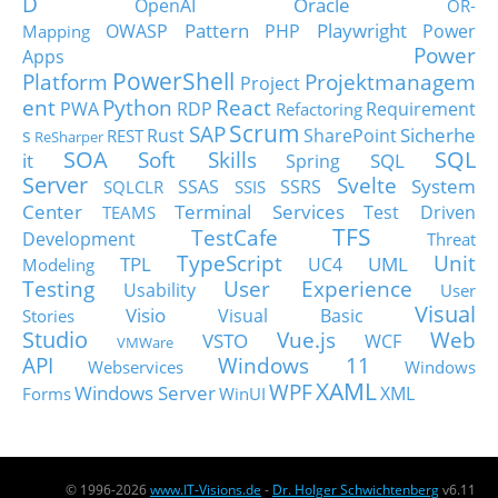
D
Oracle
OpenAI
OR-
Pattern
Playwright
OWASP
PHP
Power
Mapping
Power
Apps
PowerShell
Platform
Projektmanagem
Project
ent
Python
React
PWA
RDP
Requirement
Refactoring
Scrum
SAP
Sicherhe
s
Rust
SharePoint
REST
ReSharper
SOA
SQL
Soft Skills
it
SQL
Spring
Server
Svelte
System
SSAS
SSRS
SQLCLR
SSIS
Center
Terminal Services
Test Driven
TEAMS
TFS
TestCafe
Development
Threat
TypeScript
Unit
TPL
UML
UC4
Modeling
Testing
User Experience
Usability
User
Visual
Visio
Visual Basic
Stories
Studio
Vue.js
Web
VSTO
WCF
VMWare
API
Windows 11
Webservices
Windows
XAML
WPF
Windows Server
XML
Forms
WinUI
© 1996-2026
www.IT-Visions.de
-
Dr. Holger Schwichtenberg
v6.11