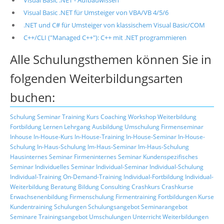
Visual Basic .NET - Aufbauwissen
Visual Basic .NET für Umsteiger von VBA/VB 4/5/6
.NET und C# für Umsteiger von klassischem Visual Basic/COM
C++/CLI ("Managed C++"): C++ mit .NET programmieren
Alle Schulungsthemen können Sie in
folgenden Weiterbildungsarten
buchen:
Schulung
Seminar
Training
Kurs
Coaching
Workshop
Weiterbildung
Fortbildung
Lernen
Lehrgang
Ausbildung
Umschulung
Firmenseminar
Inhouse
In-House-Kurs
In-House-Training
In-House-Seminar
In-House-
Schulung
In-Haus-Schulung
Im-Haus-Seminar
Im-Haus-Schulung
Hausinternes Seminar
Firmeninternes Seminar
Kundenspezifisches
Seminar
Individuelles Seminar
Individual-Seminar
Individual-Schulung
Individual-Training
On-Demand-Training
Individual-Fortbildung
Individual-
Weiterbildung
Beratung
Bildung
Consulting
Crashkurs
Crashkurse
Erwachsenenbildung
Firmenschulung
Firmentraining
Fortbildungen
Kurse
Kundentraining
Schulungen
Schulungsangebot
Seminarangebot
Seminare
Trainingsangebot
Umschulungen
Unterricht
Weiterbildungen