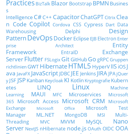
Practices
Blazor
BPMN
Busines
Bootstrap
BizTalk
s
C#
Capacitor
ChatGPT
Clea
Intelligence
C++
Citrix
Copilot
n Code
Cypress
CSS
Data
Cordova
Dart
Design
Delphi
Warehousing
DevOps
Pattern
Docker
Eclipse
Electron
EJB
Enter
Entity
prise Architect
Framework
Exchange
EntraID
Flutter
Git
Go
Server
GitHub
gRPC
FSLogix
Gruppen
HTML5
Hibernate
IIS
J
GWT
HyperV
iOS
richtlinien
JavaScript
ava
JEE
JIRA
JDBC
Jenkins
JPA
JavaFX
jQuer
JSP
KI
JSF
Kanban
Kotlin
Kubern
y
Keycloak
Kryptografie
Linux
LINQ
etes
Machine
MAUI
Microservices
Learning
MFC
Microsoft
Microsoft CRM
Microsoft Access
365
Microsoft
Microsoft Test
Exchange
Microsoft Office
ML.NET
Manager
MongoDB
Multi-
MSI
Nano
MySQL
Threading
MVVM
MVC
Server
node.js
OOA
nHibernate
OIDC
NextJS
OAuth