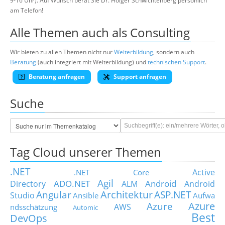
9-16 Uhr). Auf Wunsch berät Sie Dr. Holger Schwichtenberg persönlich
am Telefon!
Alle Themen auch als Consulting
Wir bieten zu allen Themen nicht nur
Weiterbildung
, sondern auch
Beratung
(auch integriert mit Weiterbildung) und
technischen Support
.
Beratung anfragen
Support anfragen
Suche
Tag Cloud unserer Themen
.NET
Active
.NET Core
Agil
ADO.NET
Android
Directory
ALM
Android
Architektur
Angular
ASP.NET
Studio
Ansible
Aufwa
Azure
Azure
AWS
ndsschätzung
Automic
Best
DevOps